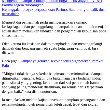
Mengendap hampir 3 bulan, laporan dugaan etik anggota DPRD
Parimo segera disidangkan
Kejanggalan proyek perpustakaan Parimo: Satu orang di balik dua
perusahaan
Menurut dia pemerintah perlu mempersiapkan skenario
kesiapsiagaan dan penanggulangan dampak bencana, untuk menjadi
acuan dalam melakukan tindakan dan pengambilan keputusan pada
situasi darurat.
Oleh karena itu kesiapan dalam menghadapi dan menanggulangi
dampak dari bencana menjadi suatu keharusan yang tidak bisa
ditawar.
Baca juga:
Kampanye gerakan sekolah terus digencarkan Pemkot
Palu
“Mitigasi tidak hanya sekedar bagaimana meminimalisasi dampak
ditimbulkan bencana, tetapi juga bagaimana cara bertahan hidup
pada situasi yang genting, kemudian dari sisi pemerintah bantuan
apa yang paling mendesak disalurkan, ini semua harus terpetakan
dengan baik,” kata dia menuturkan.
Ia menjelaskan melalui kajian tersebut diharapkan penanganan dan
penanggulangan oleh pemerintah lebih cepat, tepat dan akurat.