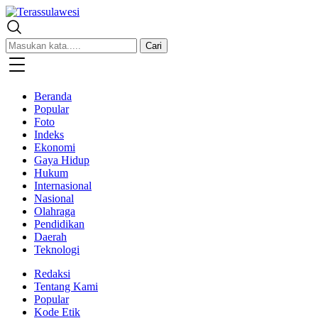
Terassulawesi
Kabar Menginspirasi
Cari
Beranda
Popular
Foto
Indeks
Ekonomi
Gaya Hidup
Hukum
Internasional
Nasional
Olahraga
Pendidikan
Daerah
Teknologi
Redaksi
Tentang Kami
Popular
Kode Etik