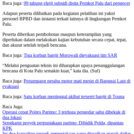
Baca juga:
99 tabung elpiji subsidi disita Pemkot Palu dari pengecer
Adapun peserta dilibatkan pada kegiatan pelatihan ini yakni
personel BPBD dan instansi terkait lainnya di lingkungan Pemkot
Palu.
Peserta diberikan pembobotan maupun keterampilan yang
diperlukan dalam melakukan kajian kebutuhan secara cepat, tepat,
dan akurat setelah terjadi bencana.
Baca juga:
Tiga korban banjir Morowali dievakuasi tim SAR
“Melalui penguatan teknis ini diharapkan upaya penanggulangan
bencana di Kota Palu semakin kuat,” kata dia. (Suf)
Baca juga:
Penumpang perahu motor mati mesin di Banggai Laut di
evakuasi
Baca juga:
Satu korban meninggal akibat terseret banjir di Touna
Baca Juga:
Operasi cepat Polres Parimo: 3 terduga pengedar sabu dibekuk di
dua lokasi
Sengkarut proyek perpustakaan parimo: Dibidik Polda, dipantau
KPK
Ini dua konsultan proyek perpustakaan yang diusulkan masuk daftar