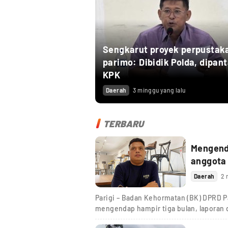
Sengkarut proyek perpustak
parimo: Dibidik Polda, dipan
KPK
Daerah
3 minggu yang lalu
TERBARU
Mengenda
anggota
Daerah
2 
Parigi – Badan Kehormatan (BK) DPRD Pa
mengendap hampir tiga bulan, laporan