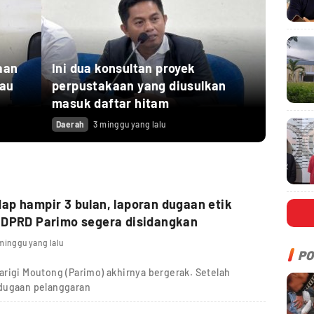
aan
Ini dua konsultan proyek
tau
perpustakaan yang diusulkan
masuk daftar hitam
Daerah
3 minggu yang lalu
p hampir 3 bulan, laporan dugaan etik
 DPRD Parimo segera disidangkan
minggu yang lalu
PO
rigi Moutong (Parimo) akhirnya bergerak. Setelah
 dugaan pelanggaran