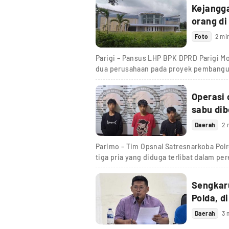
Kejangg
orang di
Foto
2 mi
Parigi – Pansus LHP BPK DPRD Parigi M
dua perusahaan pada proyek pembang
Operasi 
sabu dib
Daerah
2 
Parimo – Tim Opsnal Satresnarkoba Pol
tiga pria yang diduga terlibat dalam pe
Sengkaru
Polda, d
Daerah
3 