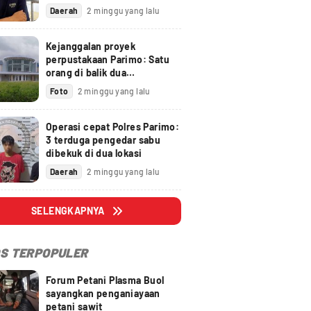
disidangkan
Daerah
2 minggu yang lalu
Kejanggalan proyek
perpustakaan Parimo: Satu
orang di balik dua
perusahaan
Foto
2 minggu yang lalu
Operasi cepat Polres Parimo:
3 terduga pengedar sabu
dibekuk di dua lokasi
Daerah
2 minggu yang lalu
SELENGKAPNYA
S TERPOPULER
Forum Petani Plasma Buol
sayangkan penganiayaan
petani sawit