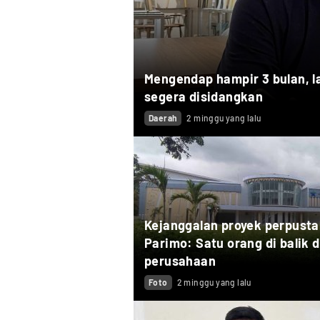
Mengendap hampir 3 bulan, 
segera disidangkan
Daerah
2 minggu yang lalu
Kejanggalan proyek perpust
Parimo: Satu orang di balik 
perusahaan
Foto
2 minggu yang lalu