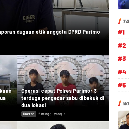
TA
#1
laporan dugaan etik anggota DPRD Parimo
#2
#3
#4
#5
akaan
Operasi cepat Polres Parimo: 3
dua
terduga pengedar sabu dibekuk di
WI
dua lokasi
Daerah
2 minggu yang lalu