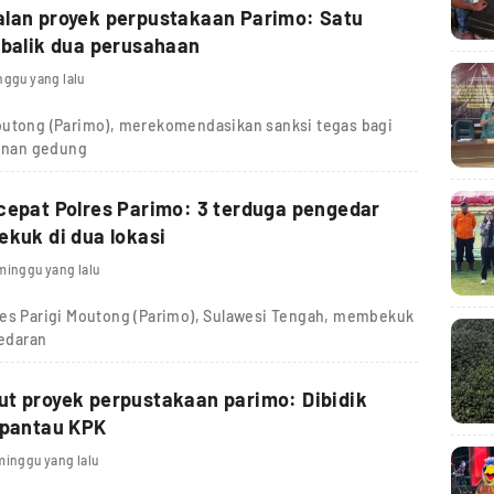
alan proyek perpustakaan Parimo: Satu
 balik dua perusahaan
nggu yang lalu
outong (Parimo), merekomendasikan sanksi tegas bagi
unan gedung
cepat Polres Parimo: 3 terduga pengedar
ekuk di dua lokasi
minggu yang lalu
res Parigi Moutong (Parimo), Sulawesi Tengah, membekuk
redaran
t proyek perpustakaan parimo: Dibidik
ipantau KPK
minggu yang lalu