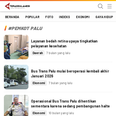
Terassulawesi
Kabar Menginspirasi
BERANDA
POPULAR
FOTO
INDEKS
EKONOMI
GAYA HIDUP
#PEMKOT PALU
Layanan bedah retina upaya tingkatkan
pelayanan kesehatan
Daerah
7 bulan yang lalu
Bus Trans Palu mulai beroperasi kembali akhir
Januari 2026
Ekonomi
7 bulan yang lalu
Operasional Bus Trans Palu dihentikan
sementara karena sedang pembangunan halte
Ekonomi
10 bulan yang lalu