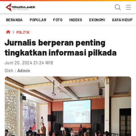
Terassulawesi
Kabar Menginspirasi
BERANDA
POPULAR
FOTO
INDEKS
EKONOMI
GAYA HIDUP
POLITIK
Jurnalis berperan penting
tingkatkan informasi pilkada
Juni 20, 2024 21:24 WIB
Oleh :
Admin