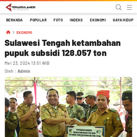
Terassulawesi
Kabar Menginspirasi
BERANDA
POPULAR
FOTO
INDEKS
EKONOMI
GAYA HIDUP
EKONOMI
Sulawesi Tengah ketambahan
pupuk subsidi 128.057 ton
Mei 23, 2024 13:51 WIB
Oleh :
Admin