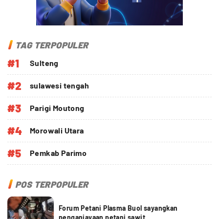
TAG TERPOPULER
#1
Sulteng
#2
sulawesi tengah
#3
Parigi Moutong
#4
Morowali Utara
#5
Pemkab Parimo
POS TERPOPULER
Forum Petani Plasma Buol sayangkan
penganiayaan petani sawit