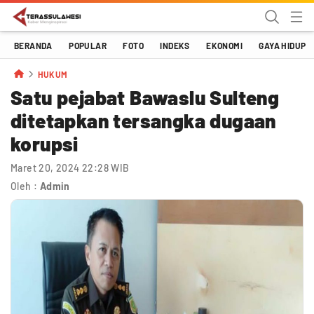
Terassulawesi
Kabar Menginspirasi
BERANDA
POPULAR
FOTO
INDEKS
EKONOMI
GAYA HIDUP
HUKUM
Satu pejabat Bawaslu Sulteng
ditetapkan tersangka dugaan
korupsi
Maret 20, 2024 22:28 WIB
Oleh :
Admin