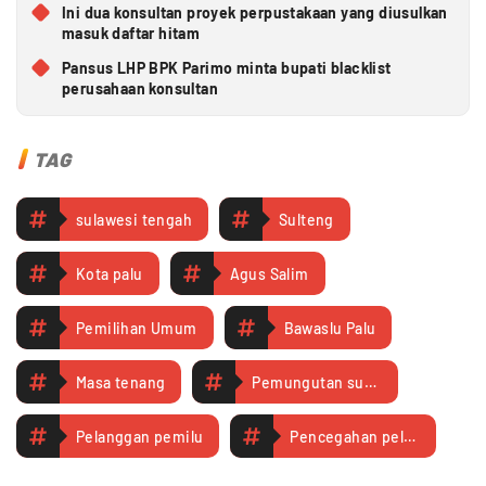
Ini dua konsultan proyek perpustakaan yang diusulkan
masuk daftar hitam
Pansus LHP BPK Parimo minta bupati blacklist
perusahaan konsultan
TAG
sulawesi tengah
Sulteng
Kota palu
Agus Salim
Pemilihan Umum
Bawaslu Palu
Masa tenang
Pemungutan suara
Pelanggan pemilu
Pencegahan pelanggaran