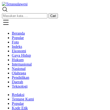
Terassulawesi
Kabar Menginspirasi
Cari
Beranda
Popular
Foto
Indeks
Ekonomi
Gaya Hidup
Hukum
Internasional
Nasional
Olahraga
Pendidikan
Daerah
Teknologi
Redaksi
Tentang Kami
Popular
Kode Etik