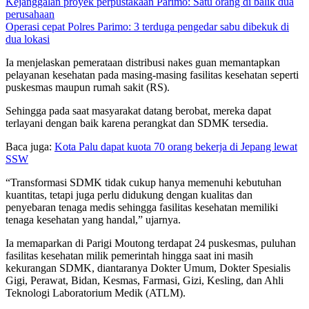
Kejanggalan proyek perpustakaan Parimo: Satu orang di balik dua
perusahaan
Operasi cepat Polres Parimo: 3 terduga pengedar sabu dibekuk di
dua lokasi
Ia menjelaskan pemerataan distribusi nakes guan memantapkan
pelayanan kesehatan pada masing-masing fasilitas kesehatan seperti
puskesmas maupun rumah sakit (RS).
Sehingga pada saat masyarakat datang berobat, mereka dapat
terlayani dengan baik karena perangkat dan SDMK tersedia.
Baca juga:
Kota Palu dapat kuota 70 orang bekerja di Jepang lewat
SSW
“Transformasi SDMK tidak cukup hanya memenuhi kebutuhan
kuantitas, tetapi juga perlu didukung dengan kualitas dan
penyebaran tenaga medis sehingga fasilitas kesehatan memiliki
tenaga kesehatan yang handal,” ujarnya.
Ia memaparkan di Parigi Moutong terdapat 24 puskesmas, puluhan
fasilitas kesehatan milik pemerintah hingga saat ini masih
kekurangan SDMK, diantaranya Dokter Umum, Dokter Spesialis
Gigi, Perawat, Bidan, Kesmas, Farmasi, Gizi, Kesling, dan Ahli
Teknologi Laboratorium Medik (ATLM).