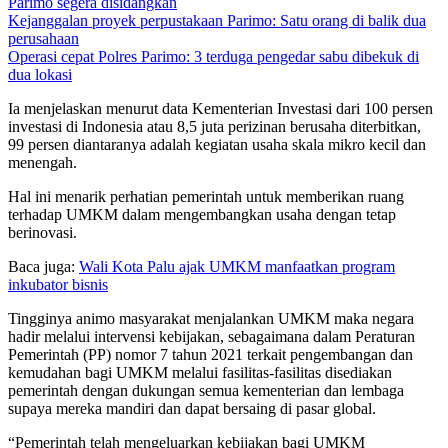
Parimo segera disidangkan
Kejanggalan proyek perpustakaan Parimo: Satu orang di balik dua
perusahaan
Operasi cepat Polres Parimo: 3 terduga pengedar sabu dibekuk di
dua lokasi
Ia menjelaskan menurut data Kementerian Investasi dari 100 persen
investasi di Indonesia atau 8,5 juta perizinan berusaha diterbitkan,
99 persen diantaranya adalah kegiatan usaha skala mikro kecil dan
menengah.
Hal ini menarik perhatian pemerintah untuk memberikan ruang
terhadap UMKM dalam mengembangkan usaha dengan tetap
berinovasi.
Baca juga:
Wali Kota Palu ajak UMKM manfaatkan program
inkubator bisnis
Tingginya animo masyarakat menjalankan UMKM maka negara
hadir melalui intervensi kebijakan, sebagaimana dalam Peraturan
Pemerintah (PP) nomor 7 tahun 2021 terkait pengembangan dan
kemudahan bagi UMKM melalui fasilitas-fasilitas disediakan
pemerintah dengan dukungan semua kementerian dan lembaga
supaya mereka mandiri dan dapat bersaing di pasar global.
“Pemerintah telah mengeluarkan kebijakan bagi UMKM