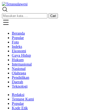
Terassulawesi
Kabar Menginspirasi
Cari
Beranda
Popular
Foto
Indeks
Ekonomi
Gaya Hidup
Hukum
Internasional
Nasional
Olahraga
Pendidikan
Daerah
Teknologi
Redaksi
Tentang Kami
Popular
Kode Etik