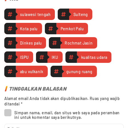
sulawesi tengah
Sulteng
Kota palu
Pemkot Palu
Dinkes palu
Rochmat Jasin
ISPU
IKU
kualitas udara
abu vulkanik
gunung ruang
TINGGALKAN BALASAN
Alamat email Anda tidak akan dipublikasikan.
Ruas yang wajib
ditandai
*
Simpan nama, email, dan situs web saya pada peramban
ini untuk komentar saya berikutnya.