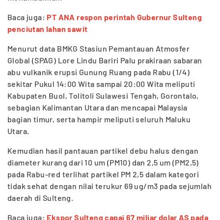
Baca juga:
PT ANA respon perintah Gubernur Sulteng
penciutan lahan sawit
Menurut data BMKG Stasiun Pemantauan Atmosfer
Global (SPAG) Lore Lindu Bariri Palu prakiraan sabaran
abu vulkanik erupsi Gunung Ruang pada Rabu (1/4)
sekitar Pukul 14:00 Wita sampai 20:00 Wita meliputi
Kabupaten Buol, Tolitoli Sulawesi Tengah, Gorontalo,
sebagian Kalimantan Utara dan mencapai Malaysia
bagian timur, serta hampir meliputi seluruh Maluku
Utara.
Kemudian hasil pantauan partikel debu halus dengan
diameter kurang dari 10 um (PM10) dan 2,5 um (PM2,5)
pada Rabu-red terlihat partikel PM 2,5 dalam kategori
tidak sehat dengan nilai terukur 69 ug/m3 pada sejumlah
daerah di Sulteng.
Baca juga:
Ekspor Sulteng capai 67 miliar dolar AS pada