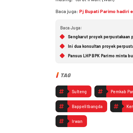
Baca juga:
Pj Bupati Parimo hadiri 
Baca Juga:
Sengkarut proyek perpustakaan p
Ini dua konsultan proyek perpus
Pansus LHP BPK Parimo minta bup
TAG
Sulteng
Pemkab Pa
Bappelitbangda
Ke
Irwan