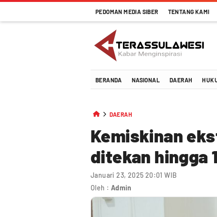
PEDOMAN MEDIA SIBER
TENTANG KAMI
Terassulawesi
Kabar Menginspirasi
BERANDA
NASIONAL
DAERAH
HUK
DAERAH
Kemiskinan ekst
ditekan hingga 
Januari 23, 2025 20:01 WIB
Oleh :
Admin