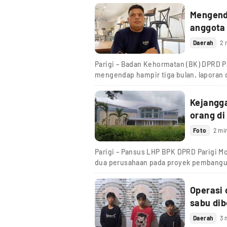
Mengenda
anggota
Daerah
2 
Parigi – Badan Kehormatan (BK) DPRD Pa
mengendap hampir tiga bulan, laporan
Kejangg
orang di
Foto
2 mi
Parigi – Pansus LHP BPK DPRD Parigi M
dua perusahaan pada proyek pembang
Operasi 
sabu dib
Daerah
3 