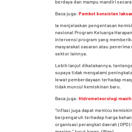
berdaya dan mampu mandiri secara 
Baca juga:
Pemkot konsisten laksa
Ia menjelaskan pengentasan kemis
nasional Program Keluarga Harapan
intervensi program yang memberik
masyarakat sasaran atau penerima 
sektor lainnya.
Lebih lanjut dikatakannya, tantang
supaya tidak mengalami peningkata
lewat pemberdayaan terhadap masya
tidak muncul kemiskinan baru.
Baca juga:
Hidrometeorologi masih 
“Inflasi juga dapat memicu kemiskin
berpengaruh terhadap harga bahan p
organisasi perangkat daerah (OPD) 
masing,” turut Irwan. (Wan)