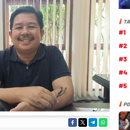
TA
#1
#2
#3
#4
#5
PO