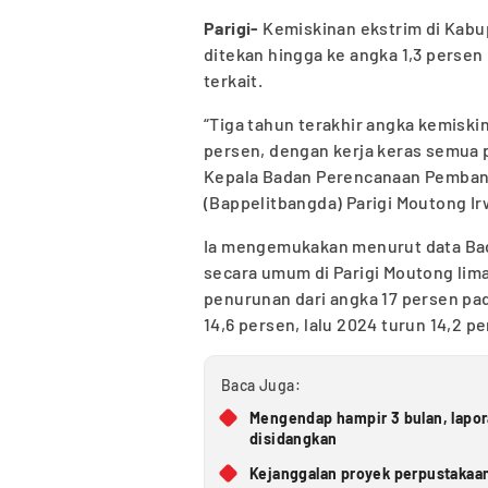
Parigi-
Kemiskinan ekstrim di Kabu
ditekan hingga ke angka 1,3 persen
terkait.
“Tiga tahun terakhir angka kemiski
persen, dengan kerja keras semua p
Kepala Badan Perencanaan Pemban
(Bappelitbangda) Parigi Moutong Irw
Ia mengemukakan menurut data Bada
secara umum di Parigi Moutong lim
penurunan dari angka 17 persen pa
14,6 persen, lalu 2024 turun 14,2 p
Baca Juga:
Mengendap hampir 3 bulan, lapo
disidangkan
Kejanggalan proyek perpustakaan