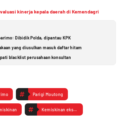
evaluasi kinerja kepala daerah di Kemendagri
arimo: Dibidik Polda, dipantau KPK
takaan yang diusulkan masuk daftar hitam
ati blacklist perusahaan konsultan
rimo
Parigi Moutong
miskinan
Kemiskinan ekstrim