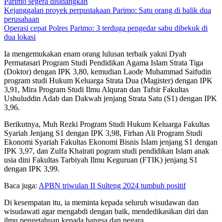
Parimo segera disidangkan
Kejanggalan proyek perpustakaan Parimo: Satu orang di balik dua
perusahaan
Operasi cepat Polres Parimo: 3 terduga pengedar sabu dibekuk di
dua lokasi
Ia mengemukakan enam orang lulusan terbaik yakni Dyah
Permatasari Program Studi Pendidikan Agama Islam Strata Tiga
(Doktor) dengan IPK 3,80, kemudian Laode Muhammad Saifudin
program studi Hukum Keluarga Strata Dua (Magister) dengan IPK
3,91, Mira Program Studi Ilmu Alquran dan Tafsir Fakultas
Ushuluddin Adab dan Dakwah jenjang Strata Satu (S1) dengan IPK
3,96.
Berikutnya, Muh Rezki Program Studi Hukum Keluarga Fakultas
Syariah Jenjang S1 dengan IPK 3,98, Firhan Ali Program Studi
Ekonomi Syariah Fakultas Ekonomi Bisnis Islam jenjang S1 dengan
IPK 3,97, dan Zulfa Khairati pogram studi pendidikan Islam anak
usia dini Fakultas Tarbiyah Ilmu Keguruan (FTIK) jenjang S1
dengan IPK 3,99.
Baca juga:
APBN triwulan II Sulteng 2024 tumbuh positif
Di kesempatan itu, ia meminta kepada seluruh wisudawan dan
wisudawati agar mengabdi dengan baik, mendedikasikan diri dan
ilmu pengetahuan kepada bangsa dan negara.