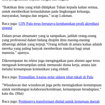
“Baktikan ilmu yang telah dititipkan Tuhan kepada kalian semua,
untuk memberikan kemaslahatan pada lingkungan keluarga,
masyarakat, bangsa dan negara,” ucap Lukman.
Baca juga:
UIN Palu terus berupaya kembangkan prodi akreditasi
unggul
Dalam pesan almamater yang ia sampaikan, jadilah orang-orang
yang profesional dalam bidang disiplin ilmu masing-masing
dibarengi akhlak yang terpuji.“Orang terbaik di antara kalian adalah
mereka yang paling banyak memberikan manfaat bagi umat
manusia,” ujarnya.
Dikesempatan itu rektor juga mengingatkan para alumni agar terus
mengasah keterampilan untuk memasuki dunia kerja, antara lain
melalui kemampuan komunikasi yang efektif.
Baca juga:
Pengadilan Agama gelar sidang isbat nikah di Palu
“Wisudawan dan wisudawati juga perlu meningkatkan kemampuan
untuk membangun kolaborasi/kemitraan, kemampuan beradaptasi,”
kata dia. (Mat)
Baca juga:
Pentingnya transformasi digital untuk kemajuan daerah