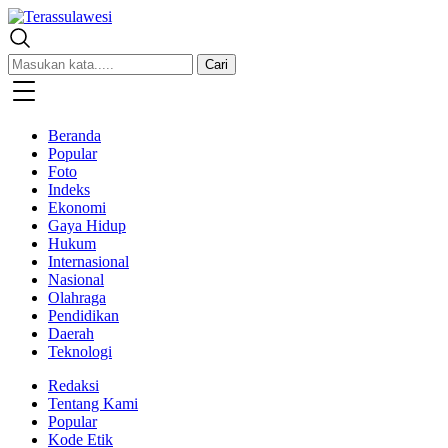
Terassulawesi
Kabar Menginspirasi
Cari
Beranda
Popular
Foto
Indeks
Ekonomi
Gaya Hidup
Hukum
Internasional
Nasional
Olahraga
Pendidikan
Daerah
Teknologi
Redaksi
Tentang Kami
Popular
Kode Etik