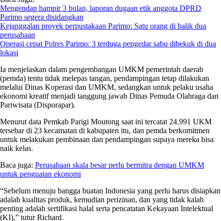
Mengendap hampir 3 bulan, laporan dugaan etik anggota DPRD
Parimo segera disidangkan
Kejanggalan proyek perpustakaan Parimo: Satu orang di balik dua
perusahaan
Operasi cepat Polres Parimo: 3 terduga pengedar sabu dibekuk di dua
lokasi
Ia menjelaskan dalam pengembangan UMKM pemerintah daerah
(pemda) tentu tidak melepas tangan, pendampingan tetap dilakukan
melalui Dinas Koperasi dan UMKM, sedangkan untuk pelaku usaha
ekonomi kreatif menjadi tanggung jawab Dinas Pemuda Olahraga dan
Pariwisata (Disporapar).
Menurut data Pemkab Parigi Moutong saat ini tercatat 24.991 UKM
tersebar di 23 kecamatan di kabupaten itu, dan pemda berkomitmen
untuk melakukan pembinaan dan pendampingan supaya mereka bisa
naik kelas.
Baca juga:
Perusahaan skala besar perlu bermitra dengan UMKM
untuk penguatan ekonomi
“Sebelum menuju bangga buatan Indonesia yang perlu harus disiapkan
adalah kualitas produk, kemudian perizinan, dan yang tidak kalah
penting adalah sertifikasi halal serta pencatatan Kekayaan Intelektual
(KI),” tutur Richard.