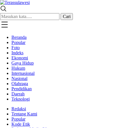
Terassulawesi
Kabar Menginspirasi
Cari
Beranda
Popular
Foto
Indeks
Ekonomi
Gaya Hidup
Hukum
Internasional
Nasional
Olahraga
Pendidikan
Daerah
Teknologi
Redaksi
Tentang Kami
Popular
Kode Etik