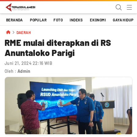
Terassulawesi
Kabar Menginspirasi
BERANDA
POPULAR
FOTO
INDEKS
EKONOMI
GAYA HIDUP
DAERAH
RME mulai diterapkan di RS
Anuntaloko Parigi
Juni 21, 2024 22:16 WIB
Oleh :
Admin