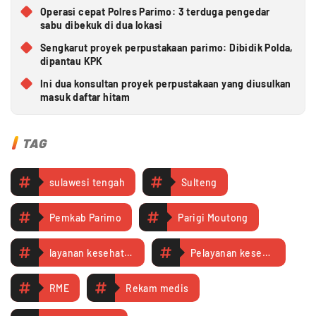
Operasi cepat Polres Parimo: 3 terduga pengedar
sabu dibekuk di dua lokasi
Sengkarut proyek perpustakaan parimo: Dibidik Polda,
dipantau KPK
Ini dua konsultan proyek perpustakaan yang diusulkan
masuk daftar hitam
TAG
sulawesi tengah
Sulteng
Pemkab Parimo
Parigi Moutong
layanan kesehatan
Pelayanan kesehatan
RME
Rekam medis