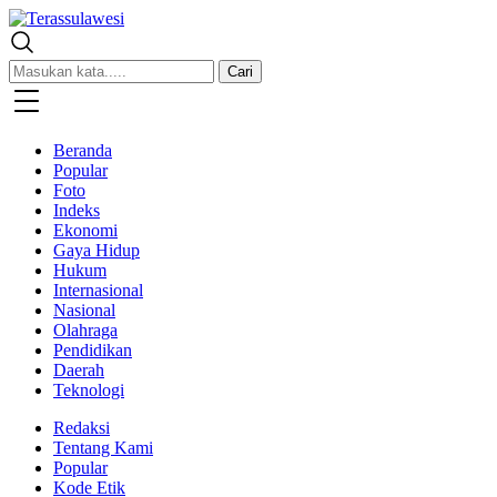
Terassulawesi
Kabar Menginspirasi
Cari
Beranda
Popular
Foto
Indeks
Ekonomi
Gaya Hidup
Hukum
Internasional
Nasional
Olahraga
Pendidikan
Daerah
Teknologi
Redaksi
Tentang Kami
Popular
Kode Etik