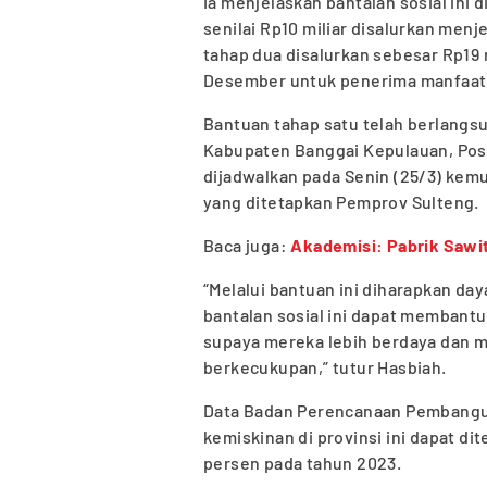
Ia menjelaskan bantalan sosial ini
senilai Rp10 miliar disalurkan menje
tahap dua disalurkan sebesar Rp19 
Desember untuk penerima manfaat 
Bantuan tahap satu telah berlangs
Kabupaten Banggai Kepulauan, Poso
dijadwalkan pada Senin (25/3) kem
yang ditetapkan Pemprov Sulteng.
Baca juga:
Akademisi: Pabrik Sawit
“Melalui bantuan ini diharapkan day
bantalan sosial ini dapat membant
supaya mereka lebih berdaya dan
berkecukupan,” tutur Hasbiah.
Data Badan Perencanaan Pembangu
kemiskinan di provinsi ini dapat di
persen pada tahun 2023.