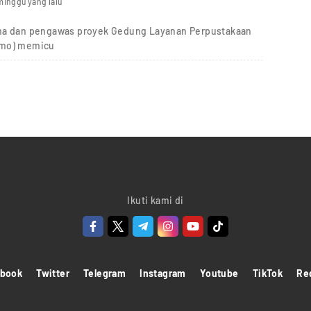
minggu yang lalu
ana dan pengawas proyek Gedung Layanan Perpustakaan
imo) memicu
Ikuti kami di
ebook
Twitter
Telegram
Instagram
Youtube
TikTok
Re