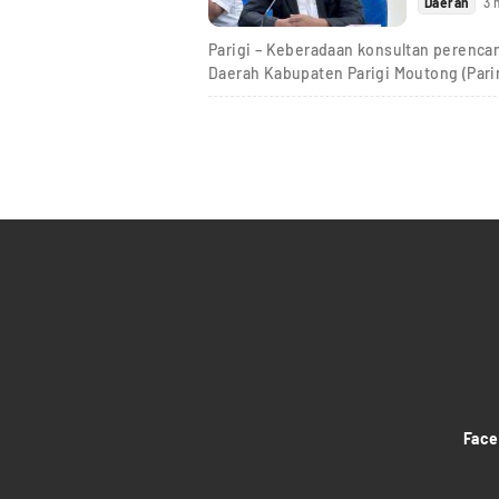
Daerah
3 
Parigi – Keberadaan konsultan perenc
Daerah Kabupaten Parigi Moutong (Par
Fac