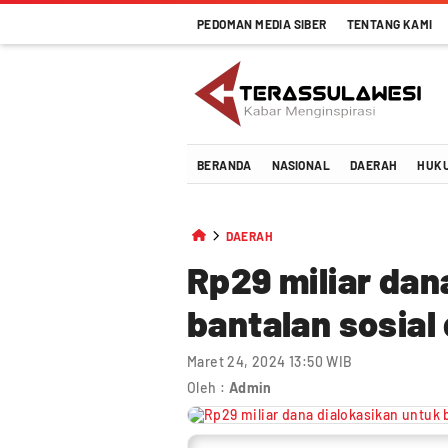
PEDOMAN MEDIA SIBER
TENTANG KAMI
Terassulawesi
Kabar Menginspirasi
BERANDA
NASIONAL
DAERAH
HUK
DAERAH
Rp29 miliar dan
bantalan sosial 
Maret 24, 2024 13:50 WIB
Oleh :
Admin