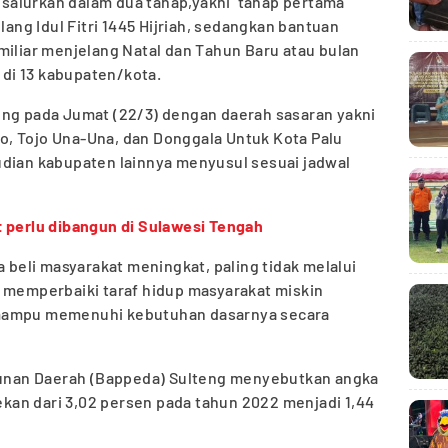
 disalurkan dalam dua tahap,yakni tahap pertama
lang Idul Fitri 1445 Hijriah, sedangkan bantuan
miliar menjelang Natal dan Tahun Baru atau bulan
di 13 kabupaten/kota.
ung pada Jumat (22/3) dengan daerah sasaran yakni
, Tojo Una-Una, dan Donggala Untuk Kota Palu
udian kabupaten lainnya menyusul sesuai jadwal
 perlu dibangun di Sulawesi Tengah
a beli masyarakat meningkat, paling tidak melalui
u memperbaiki taraf hidup masyarakat miskin
 mampu memenuhi kebutuhan dasarnya secara
nan Daerah (Bappeda) Sulteng menyebutkan angka
tekan dari 3,02 persen pada tahun 2022 menjadi 1,44