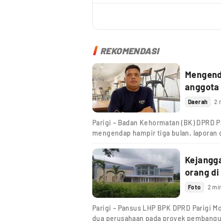
REKOMENDASI
Mengenda
anggota
Daerah
2 
Parigi – Badan Kehormatan (BK) DPRD Pa
mengendap hampir tiga bulan, laporan
Kejangg
orang di
Foto
2 mi
Parigi – Pansus LHP BPK DPRD Parigi M
dua perusahaan pada proyek pembang