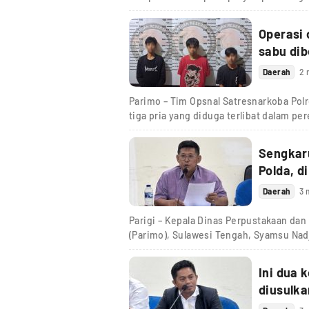
Operasi 
sabu dib
Daerah
2 
Parimo – Tim Opsnal Satresnarkoba Pol
tiga pria yang diduga terlibat dalam pe
Sengkaru
Polda, d
Daerah
3 
Parigi – Kepala Dinas Perpustakaan dan
(Parimo), Sulawesi Tengah, Syamsu Na
Ini dua 
diusulka