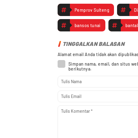
Pemprov Sulteng
D
bansos tunai
bantal
TINGGALKAN BALASAN
Alamat email Anda tidak akan dipublika
Simpan nama, email, dan situs we
berikutnya.