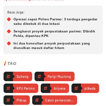
Baca Juga:
Operasi cepat Polres Parimo: 3 terduga pengedar
sabu dibekuk di dua lokasi
Sengkarut proyek perpustakaan parimo: Dibidik
Polda, dipantau KPK
Ini dua konsultan proyek perpustakaan yang
diusulkan masuk daftar hitam
TAG
Sulteng
Parigi Moutong
KPU Parimo
Ariyana
pilkada
Pilbup
Calon perseorangan