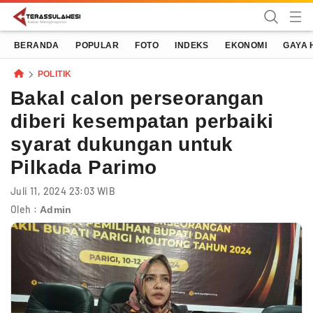
Terassulawesi
Kabar Menginspirasi
BERANDA
POPULAR
FOTO
INDEKS
EKONOMI
GAYA 
POLITIK
Bakal calon perseorangan
diberi kesempatan perbaiki
syarat dukungan untuk
Pilkada Parimo
Juli 11, 2024 23:03 WIB
Oleh :
Admin