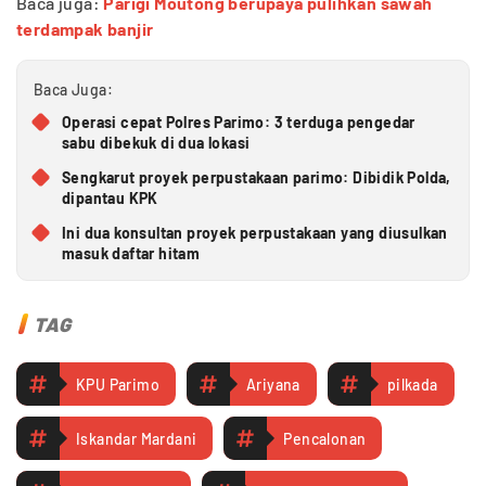
Baca juga:
Parigi Moutong berupaya pulihkan sawah
terdampak banjir
Baca Juga:
Operasi cepat Polres Parimo: 3 terduga pengedar
sabu dibekuk di dua lokasi
Sengkarut proyek perpustakaan parimo: Dibidik Polda,
dipantau KPK
Ini dua konsultan proyek perpustakaan yang diusulkan
masuk daftar hitam
TAG
KPU Parimo
Ariyana
pilkada
Iskandar Mardani
Pencalonan