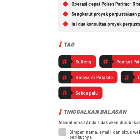
Operasi cepat Polres Parimo: 3 t
Sengkarut proyek perpustakaan p
Ini dua konsultan proyek perpus
TAG
Sulteng
Pemkot Pal
Irmayanti Petalolo
Sekda palu
TINGGALKAN BALASAN
Alamat email Anda tidak akan dipublika
Simpan nama, email, dan situs we
berikutnya.