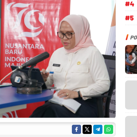
#4
#5
PO