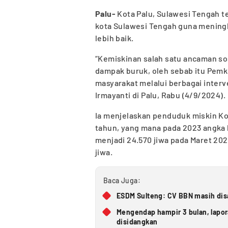
Palu-
Kota Palu, Sulawesi Tengah t
kota Sulawesi Tengah guna meningk
lebih baik.
“Kemiskinan salah satu ancaman sos
dampak buruk, oleh sebab itu Pem
masyarakat melalui berbagai interve
Irmayanti di Palu, Rabu (4/9/2024).
Ia menjelaskan penduduk miskin Ko
tahun, yang mana pada 2023 angka k
menjadi 24.570 jiwa pada Maret 2024
jiwa.
Baca Juga:
ESDM Sulteng: CV BBN masih disa
Mengendap hampir 3 bulan, lapo
disidangkan