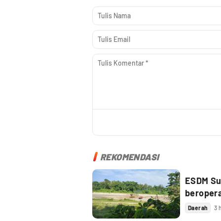
REKOMENDASI
ESDM Sul
beroper
Daerah
3 