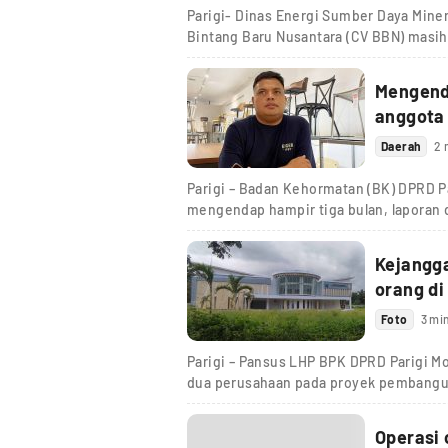
Parigi- Dinas Energi Sumber Daya Mine
Bintang Baru Nusantara (CV BBN) masih
Mengenda
anggota
Daerah
2 
Parigi – Badan Kehormatan (BK) DPRD Pa
mengendap hampir tiga bulan, laporan
Kejangg
orang di
Foto
3 mi
Parigi – Pansus LHP BPK DPRD Parigi M
dua perusahaan pada proyek pembang
Operasi 