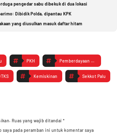
erduga pengedar sabu dibekuk di dua lokasi
arimo: Dibidik Polda, dipantau KPK
takaan yang diusulkan masuk daftar hitam
u
PKH
Pemberdayaan UMKM
DTKS
Kemiskinan
Sekkot Palu
sikan.
Ruas yang wajib ditandai
*
b saya pada peramban ini untuk komentar saya