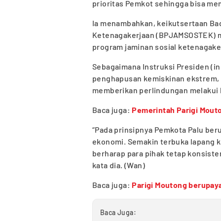
prioritas Pemkot sehingga bisa mem
Ia menambahkan, keikutsertaan Ba
Ketenagakerjaan (BPJAMSOSTEK) m
program jaminan sosial ketenagak
Sebagaimana Instruksi Presiden (i
penghapusan kemiskinan ekstrem,
memberikan perlindungan melakui 
Baca juga:
Pemerintah Parigi Mout
“Pada prinsipnya Pemkota Palu beru
ekonomi. Semakin terbuka lapang k
berharap para pihak tetap konsis
kata dia. (Wan)
Baca juga:
Parigi Moutong berupay
Baca Juga: