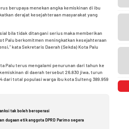
erus berupaya menekan angka kemiskinan di ibu
atkan derajat kesejahteraan masyarakat yang
ial bila tidak ditangani serius maka memberikan
kot Palu berkomitmen meningkatkan kesejahteraan
nsi,” kata Sekretaris Daerah (Sekda) Kota Palu
ta Palu terus mengalami penurunan dari tahun ke
emiskinan di daerah tersebut 26.830 jiwa, turun
 dari total populasi warga ibu kota Sulteng 389.959
nksi tak boleh beroperasi
ran dugaan etik anggota DPRD Parimo segera