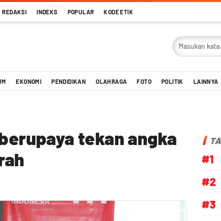
REDAKSI
INDEKS
POPULAR
KODE ETIK
UM
EKONOMI
PENDIDIKAN
OLAHRAGA
FOTO
POLITIK
LAINNYA
 berupaya tekan angka
TA
rah
#1
#2
#3