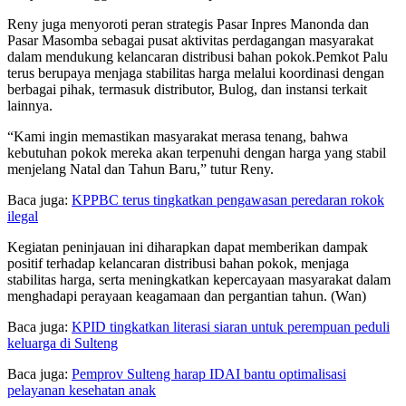
Reny juga menyoroti peran strategis Pasar Inpres Manonda dan
Pasar Masomba sebagai pusat aktivitas perdagangan masyarakat
dalam mendukung kelancaran distribusi bahan pokok.Pemkot Palu
terus berupaya menjaga stabilitas harga melalui koordinasi dengan
berbagai pihak, termasuk distributor, Bulog, dan instansi terkait
lainnya.
“Kami ingin memastikan masyarakat merasa tenang, bahwa
kebutuhan pokok mereka akan terpenuhi dengan harga yang stabil
menjelang Natal dan Tahun Baru,” tutur Reny.
Baca juga:
KPPBC terus tingkatkan pengawasan peredaran rokok
ilegal
Kegiatan peninjauan ini diharapkan dapat memberikan dampak
positif terhadap kelancaran distribusi bahan pokok, menjaga
stabilitas harga, serta meningkatkan kepercayaan masyarakat dalam
menghadapi perayaan keagamaan dan pergantian tahun. (Wan)
Baca juga:
KPID tingkatkan literasi siaran untuk perempuan peduli
keluarga di Sulteng
Baca juga:
Pemprov Sulteng harap IDAI bantu optimalisasi
pelayanan kesehatan anak