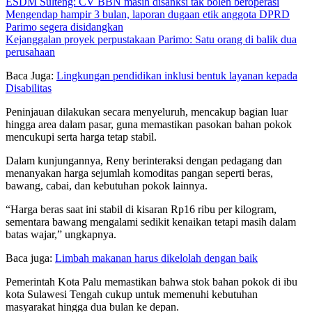
ESDM Sulteng: CV BBN masih disanksi tak boleh beroperasi
Mengendap hampir 3 bulan, laporan dugaan etik anggota DPRD
Parimo segera disidangkan
Kejanggalan proyek perpustakaan Parimo: Satu orang di balik dua
perusahaan
Baca Juga:
Lingkungan pendidikan inklusi bentuk layanan kepada
Disabilitas
Peninjauan dilakukan secara menyeluruh, mencakup bagian luar
hingga area dalam pasar, guna memastikan pasokan bahan pokok
mencukupi serta harga tetap stabil.
Dalam kunjungannya, Reny berinteraksi dengan pedagang dan
menanyakan harga sejumlah komoditas pangan seperti beras,
bawang, cabai, dan kebutuhan pokok lainnya.
“Harga beras saat ini stabil di kisaran Rp16 ribu per kilogram,
sementara bawang mengalami sedikit kenaikan tetapi masih dalam
batas wajar,” ungkapnya.
Baca juga:
Limbah makanan harus dikelolah dengan baik
Pemerintah Kota Palu memastikan bahwa stok bahan pokok di ibu
kota Sulawesi Tengah cukup untuk memenuhi kebutuhan
masyarakat hingga dua bulan ke depan.