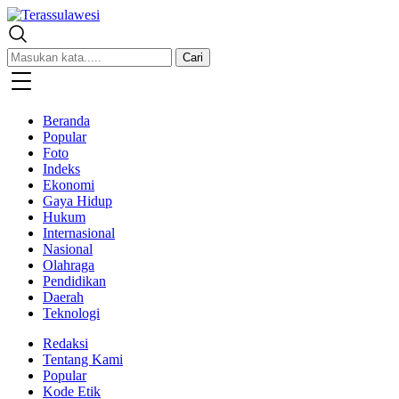
Terassulawesi
Kabar Menginspirasi
Cari
Beranda
Popular
Foto
Indeks
Ekonomi
Gaya Hidup
Hukum
Internasional
Nasional
Olahraga
Pendidikan
Daerah
Teknologi
Redaksi
Tentang Kami
Popular
Kode Etik