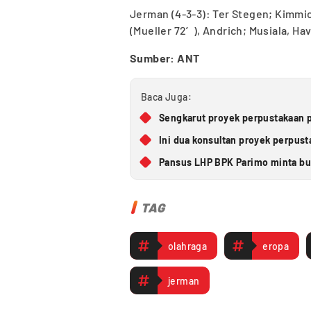
Jerman (4-3-3): Ter Stegen; Kimmic
(Mueller 72′), Andrich; Musiala, Ha
Sumber: ANT
Baca Juga:
Sengkarut proyek perpustakaan p
Ini dua konsultan proyek perpus
Pansus LHP BPK Parimo minta bup
TAG
olahraga
eropa
jerman