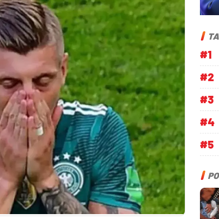
TA
#1
#2
#3
#4
#5
PO