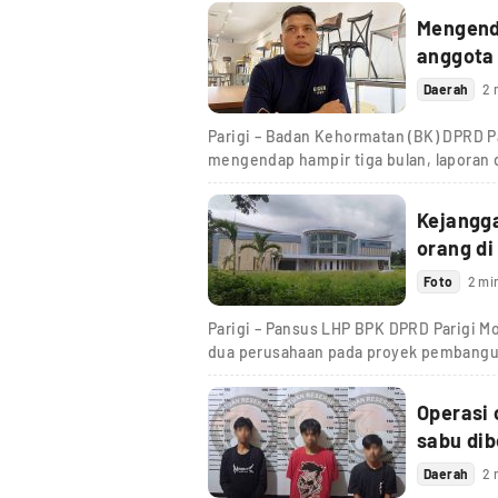
Mengenda
anggota
Daerah
2 
Parigi – Badan Kehormatan (BK) DPRD Pa
mengendap hampir tiga bulan, laporan
Kejangg
orang di
Foto
2 mi
Parigi – Pansus LHP BPK DPRD Parigi M
dua perusahaan pada proyek pembang
Operasi 
sabu dib
Daerah
2 