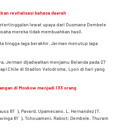
an revitalisasi bahasa daerah
etertinggalan lewat upaya dari Ousmane Dembele
usaha mereka tidak membuahkan hasil.
ta hingga laga berakhir. Jerman menutup laga
ya, Jerman dijadwalkan menjamu Belanda pada 27
i Chile di Stadion Velodrome, Lyon di hari yang
rangan di Moskow menjadi 133 orang
auss 61′), Pavard, Upamecano, L. Hernandez (T.
vinga 61′), Tchouameni, Rabiot; Dembele, Thuram