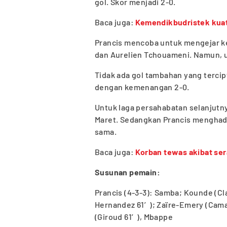
gol. Skor menjadi 2-0.
Baca juga:
Kemendikbudristek kuatk
Prancis mencoba untuk mengejar k
dan Aurelien Tchouameni. Namun, 
Tidak ada gol tambahan yang tercip
dengan kemenangan 2-0.
Untuk laga persahabatan selanjutn
Maret. Sedangkan Prancis menghadap
sama.
Baca juga:
Korban tewas akibat se
Susunan pemain:
Prancis (4-3-3): Samba; Kounde (Cl
Hernandez 61′); Zaïre-Emery (Cama
(Giroud 61′), Mbappe