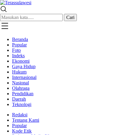
Terassulawesi
Kabar Menginspirasi
Cari
Beranda
Popular
Foto
Indeks
Ekonomi
Gaya Hidup
Hukum
Internasional
Nasional
Olahraga
Pendidikan
Daerah
Teknologi
Redaksi
Tentang Kami
Popular
Kode Etik