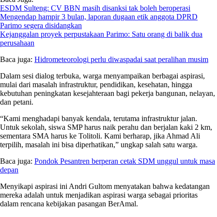
ESDM Sulteng: CV BBN masih disanksi tak boleh beroperasi
Mengendap hampir 3 bulan, laporan dugaan etik anggota DPRD
Parimo segera disidangkan
Kejanggalan proyek perpustakaan Parimo: Satu orang di balik dua
perusahaan
Baca juga:
Hidrometeorologi perlu diwaspadai saat peralihan musim
Dalam sesi dialog terbuka, warga menyampaikan berbagai aspirasi,
mulai dari masalah infrastruktur, pendidikan, kesehatan, hingga
kebutuhan peningkatan kesejahteraan bagi pekerja bangunan, nelayan,
dan petani.
“Kami menghadapi banyak kendala, terutama infrastruktur jalan.
Untuk sekolah, siswa SMP harus naik perahu dan berjalan kaki 2 km,
sementara SMA harus ke Tolitoli. Kami berharap, jika Ahmad Ali
terpilih, masalah ini bisa diperhatikan,” ungkap salah satu warga.
Baca juga:
Pondok Pesantren berperan cetak SDM unggul untuk masa
depan
Menyikapi aspirasi ini Andri Gultom menyatakan bahwa kedatangan
mereka adalah untuk menjadikan aspirasi warga sebagai prioritas
dalam rencana kebijakan pasangan BerAmal.