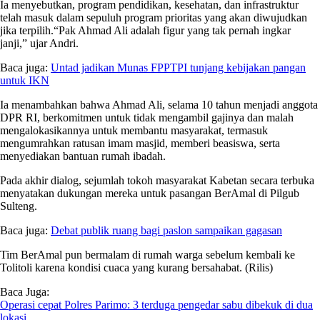
Ia menyebutkan, program pendidikan, kesehatan, dan infrastruktur
telah masuk dalam sepuluh program prioritas yang akan diwujudkan
jika terpilih.“Pak Ahmad Ali adalah figur yang tak pernah ingkar
janji,” ujar Andri.
Baca juga:
Untad jadikan Munas FPPTPI tunjang kebijakan pangan
untuk IKN
Ia menambahkan bahwa Ahmad Ali, selama 10 tahun menjadi anggota
DPR RI, berkomitmen untuk tidak mengambil gajinya dan malah
mengalokasikannya untuk membantu masyarakat, termasuk
mengumrahkan ratusan imam masjid, memberi beasiswa, serta
menyediakan bantuan rumah ibadah.
Pada akhir dialog, sejumlah tokoh masyarakat Kabetan secara terbuka
menyatakan dukungan mereka untuk pasangan BerAmal di Pilgub
Sulteng.
Baca juga:
Debat publik ruang bagi paslon sampaikan gagasan
Tim BerAmal pun bermalam di rumah warga sebelum kembali ke
Tolitoli karena kondisi cuaca yang kurang bersahabat. (Rilis)
Baca Juga:
Operasi cepat Polres Parimo: 3 terduga pengedar sabu dibekuk di dua
lokasi