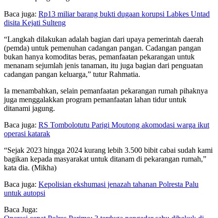
Baca juga:
Rp13 miliar barang bukti dugaan korupsi Labkes Untad
disita Kejati Sulteng
“Langkah dilakukan adalah bagian dari upaya pemerintah daerah
(pemda) untuk pemenuhan cadangan pangan. Cadangan pangan
bukan hanya komoditas beras, pemanfaatan pekarangan untuk
menanam sejumlah jenis tanaman, itu juga bagian dari penguatan
cadangan pangan keluarga,” tutur Rahmatia.
Ia menambahkan, selain pemanfaatan pekarangan rumah pihaknya
juga menggalakkan program pemanfaatan lahan tidur untuk
ditanami jagung.
Baca juga:
RS Tombolotutu Parigi Moutong akomodasi warga ikut
operasi katarak
“Sejak 2023 hingga 2024 kurang lebih 3.500 bibit cabai sudah kami
bagikan kepada masyarakat untuk ditanam di pekarangan rumah,”
kata dia. (Mikha)
Baca juga:
Kepolisian ekshumasi jenazah tahanan Polresta Palu
untuk autopsi
Baca Juga: