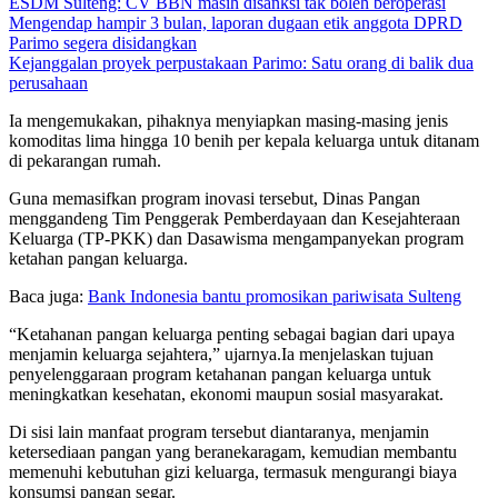
ESDM Sulteng: CV BBN masih disanksi tak boleh beroperasi
Mengendap hampir 3 bulan, laporan dugaan etik anggota DPRD
Parimo segera disidangkan
Kejanggalan proyek perpustakaan Parimo: Satu orang di balik dua
perusahaan
Ia mengemukakan, pihaknya menyiapkan masing-masing jenis
komoditas lima hingga 10 benih per kepala keluarga untuk ditanam
di pekarangan rumah.
Guna memasifkan program inovasi tersebut, Dinas Pangan
menggandeng Tim Penggerak Pemberdayaan dan Kesejahteraan
Keluarga (TP-PKK) dan Dasawisma mengampanyekan program
ketahan pangan keluarga.
Baca juga:
Bank Indonesia bantu promosikan pariwisata Sulteng
“Ketahanan pangan keluarga penting sebagai bagian dari upaya
menjamin keluarga sejahtera,” ujarnya.Ia menjelaskan tujuan
penyelenggaraan program ketahanan pangan keluarga untuk
meningkatkan kesehatan, ekonomi maupun sosial masyarakat.
Di sisi lain manfaat program tersebut diantaranya, menjamin
ketersediaan pangan yang beranekaragam, kemudian membantu
memenuhi kebutuhan gizi keluarga, termasuk mengurangi biaya
konsumsi pangan segar.