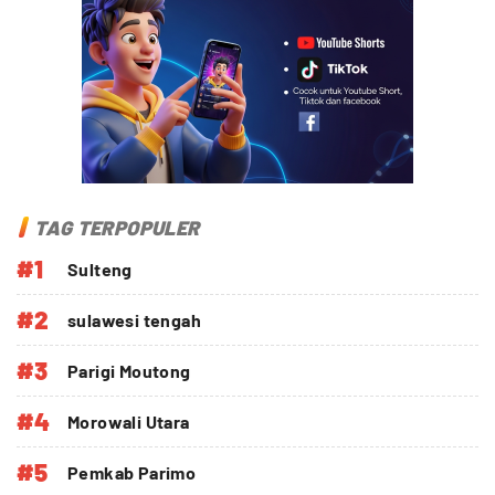
TAG TERPOPULER
#1
Sulteng
#2
sulawesi tengah
#3
Parigi Moutong
#4
Morowali Utara
#5
Pemkab Parimo