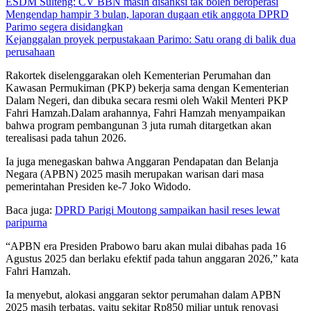
ESDM Sulteng: CV BBN masih disanksi tak boleh beroperasi
Mengendap hampir 3 bulan, laporan dugaan etik anggota DPRD
Parimo segera disidangkan
Kejanggalan proyek perpustakaan Parimo: Satu orang di balik dua
perusahaan
Rakortek diselenggarakan oleh Kementerian Perumahan dan
Kawasan Permukiman (PKP) bekerja sama dengan Kementerian
Dalam Negeri, dan dibuka secara resmi oleh Wakil Menteri PKP
Fahri Hamzah.Dalam arahannya, Fahri Hamzah menyampaikan
bahwa program pembangunan 3 juta rumah ditargetkan akan
terealisasi pada tahun 2026.
Ia juga menegaskan bahwa Anggaran Pendapatan dan Belanja
Negara (APBN) 2025 masih merupakan warisan dari masa
pemerintahan Presiden ke-7 Joko Widodo.
Baca juga:
DPRD Parigi Moutong sampaikan hasil reses lewat
paripurna
“APBN era Presiden Prabowo baru akan mulai dibahas pada 16
Agustus 2025 dan berlaku efektif pada tahun anggaran 2026,” kata
Fahri Hamzah.
Ia menyebut, alokasi anggaran sektor perumahan dalam APBN
2025 masih terbatas, yaitu sekitar Rp850 miliar untuk renovasi