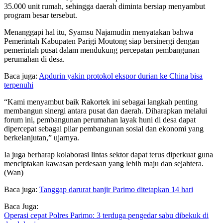
35.000 unit rumah, sehingga daerah diminta bersiap menyambut
program besar tersebut.
Menanggapi hal itu, Syamsu Najamudin menyatakan bahwa
Pemerintah Kabupaten Parigi Moutong siap bersinergi dengan
pemerintah pusat dalam mendukung percepatan pembangunan
perumahan di desa.
Baca juga:
Apdurin yakin protokol ekspor durian ke China bisa
terpenuhi
“Kami menyambut baik Rakortek ini sebagai langkah penting
membangun sinergi antara pusat dan daerah. Diharapkan melalui
forum ini, pembangunan perumahan layak huni di desa dapat
dipercepat sebagai pilar pembangunan sosial dan ekonomi yang
berkelanjutan,” ujarnya.
Ia juga berharap kolaborasi lintas sektor dapat terus diperkuat guna
menciptakan kawasan perdesaan yang lebih maju dan sejahtera.
(Wan)
Baca juga:
Tanggap darurat banjir Parimo ditetapkan 14 hari
Baca Juga:
Operasi cepat Polres Parimo: 3 terduga pengedar sabu dibekuk di