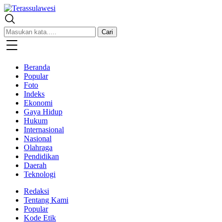
Terassulawesi
Kabar Menginspirasi
Cari
Beranda
Popular
Foto
Indeks
Ekonomi
Gaya Hidup
Hukum
Internasional
Nasional
Olahraga
Pendidikan
Daerah
Teknologi
Redaksi
Tentang Kami
Popular
Kode Etik