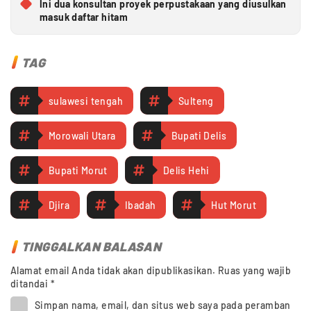
Ini dua konsultan proyek perpustakaan yang diusulkan
masuk daftar hitam
TAG
sulawesi tengah
Sulteng
Morowali Utara
Bupati Delis
Bupati Morut
Delis Hehi
Djira
Ibadah
Hut Morut
TINGGALKAN BALASAN
Alamat email Anda tidak akan dipublikasikan.
Ruas yang wajib
ditandai
*
Simpan nama, email, dan situs web saya pada peramban