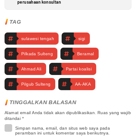
perusahaan konsultan
TAG
sulawesi tengah
sigi
Pilkada Sulteng
Beramal
Ahmad Ali
Partai koalisi
Pilgub Sulteng
AA-AKA
TINGGALKAN BALASAN
Alamat email Anda tidak akan dipublikasikan.
Ruas yang wajib
ditandai
*
Simpan nama, email, dan situs web saya pada
peramban ini untuk komentar saya berikutnya.