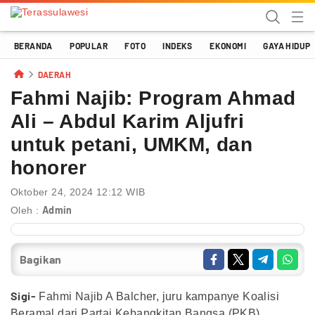
Terassulawesi
Kabar Menginspirasi
BERANDA
POPULAR
FOTO
INDEKS
EKONOMI
GAYA HIDUP
DAERAH
Fahmi Najib: Program Ahmad
Ali – Abdul Karim Aljufri
untuk petani, UMKM, dan
honorer
Oktober 24, 2024 12:12 WIB
Admin
Oleh :
Bagikan
Sigi-
Fahmi Najib A Balcher, juru kampanye Koalisi
Beramal dari Partai Kebangkitan Bangsa (PKB),