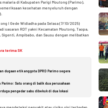
 malaria di Kabupaten Parigi Moutong (Parimo),
 pemeriksaan kesehatan menyeluruh dengan
).
tong I Gede Widiadha pada Selasa (7/10/2025)
adi sasaran RDT yakni Kecamatan Moutong, Taopa,
 Sigenti, Ampibabo, dan Sausu dengan melibatkan
ra terima SK
ran dugaan etik anggota DPRD Parimo segera
 Parimo: Satu orang di balik dua perusahaan
erduga pengedar sabu dibekuk di dua lokasi
ya mendeteksi penyakit atau risiko sini terhadap