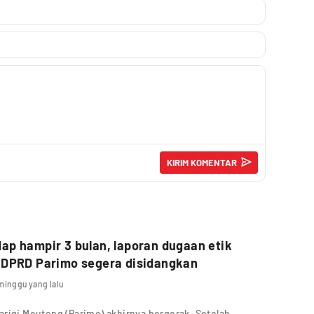
p hampir 3 bulan, laporan dugaan etik
 DPRD Parimo segera disidangkan
minggu yang lalu
rigi Moutong (Parimo) akhirnya bergerak. Setelah