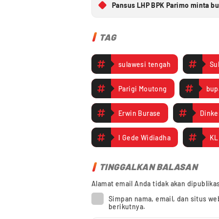
Pansus LHP BPK Parimo minta bup
TAG
sulawesi tengah
Su
Parigi Moutong
bup
Erwin Burase
Dinke
I Gede Widiadha
KL
TINGGALKAN BALASAN
Alamat email Anda tidak akan dipublika
Simpan nama, email, dan situs we
berikutnya.