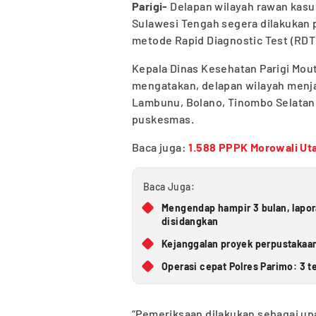
Parigi-
Delapan wilayah rawan kasus
Sulawesi Tengah segera dilakukan
metode Rapid Diagnostic Test (RDT
Kepala Dinas Kesehatan Parigi Mou
mengatakan, delapan wilayah menj
Lambunu, Bolano, Tinombo Selatan,
puskesmas.
Baca juga:
1.588 PPPK Morowali Uta
Baca Juga:
Mengendap hampir 3 bulan, lapo
disidangkan
Kejanggalan proyek perpustakaan
Operasi cepat Polres Parimo: 3 t
“Pemeriksaan dilakukan sebagai upa