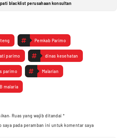
ati blacklist perusahaan konsultan
lteng
Pemkab Parimo
ati parimo
dinas kesehatan
s parimo
Malarian
B malaria
sikan.
Ruas yang wajib ditandai
*
b saya pada peramban ini untuk komentar saya