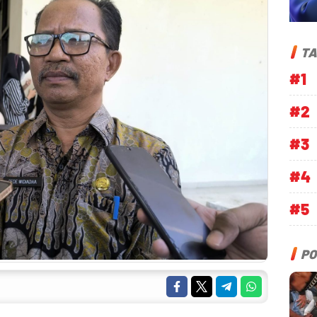
TA
#1
#2
#3
#4
#5
PO