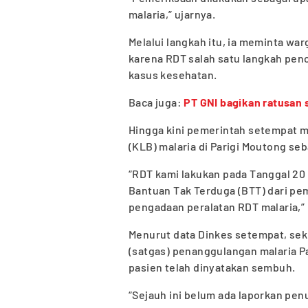
malaria,” ujarnya.
Melalui langkah itu, ia meminta war
karena RDT salah satu langkah pen
kasus kesehatan.
Baca juga:
PT GNI bagikan ratusan 
Hingga kini pemerintah setempat m
(KLB) malaria di Parigi Moutong se
“RDT kami lakukan pada Tanggal 2
Bantuan Tak Terduga (BTT) dari p
pengadaan peralatan RDT malaria,” 
Menurut data Dinkes setempat, seki
(satgas) penanggulangan malaria Pa
pasien telah dinyatakan sembuh.
“Sejauh ini belum ada laporkan pen