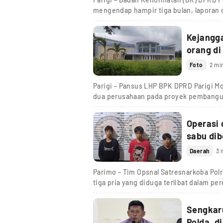
mengendap hampir tiga bulan, laporan
Kejangg
orang di
Foto
2 mi
Parigi – Pansus LHP BPK DPRD Parigi M
dua perusahaan pada proyek pembang
Operasi 
sabu dib
Daerah
3 
Parimo – Tim Opsnal Satresnarkoba Pol
tiga pria yang diduga terlibat dalam pe
Sengkaru
Polda, d