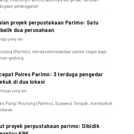
 dugaan pelanggaran
alan proyek perpustakaan Parimo: Satu
 balik dua perusahaan
nggu yang lalu
outong (Parimo), merekomendasikan sanksi tegas bagi
unan gedung
cepat Polres Parimo: 3 terduga pengedar
ekuk di dua lokasi
minggu yang lalu
res Parigi Moutong (Parimo), Sulawesi Tengah, membekuk
redaran
t proyek perpustakaan parimo: Dibidik
ipantau KPK