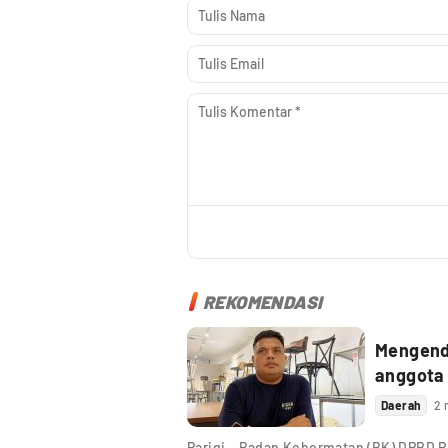
REKOMENDASI
Mengenda
anggota
Daerah
2 
Parigi – Badan Kehormatan (BK) DPRD Pa