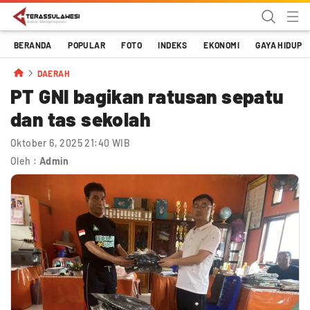
Terassulawesi
Kabar Menginspirasi
BERANDA
POPULAR
FOTO
INDEKS
EKONOMI
GAYA HIDUP
DAERAH
PT GNI bagikan ratusan sepatu
dan tas sekolah
Oktober 6, 2025 21:40 WIB
Oleh :
Admin