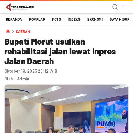
Terassulawesi
Kabar Menginspirasi
BERANDA
POPULAR
FOTO
INDEKS
EKONOMI
GAYA HIDUP
DAERAH
Bupati Morut usulkan
rehabilitasi jalan lewat Inpres
Jalan Daerah
Oktober 19, 2025 20:12 WIB
Oleh :
Admin