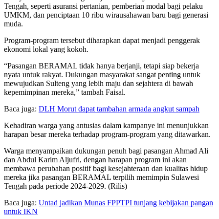
Tengah, seperti asuransi pertanian, pemberian modal bagi pelaku
UMKM, dan penciptaan 10 ribu wirausahawan baru bagi generasi
muda.
Program-program tersebut diharapkan dapat menjadi penggerak
ekonomi lokal yang kokoh.
“Pasangan BERAMAL tidak hanya berjanji, tetapi siap bekerja
nyata untuk rakyat. Dukungan masyarakat sangat penting untuk
mewujudkan Sulteng yang lebih maju dan sejahtera di bawah
kepemimpinan mereka,” tambah Faisal.
Baca juga:
DLH Morut dapat tambahan armada angkut sampah
Kehadiran warga yang antusias dalam kampanye ini menunjukkan
harapan besar mereka terhadap program-program yang ditawarkan.
Warga menyampaikan dukungan penuh bagi pasangan Ahmad Ali
dan Abdul Karim Aljufri, dengan harapan program ini akan
membawa perubahan positif bagi kesejahteraan dan kualitas hidup
mereka jika pasangan BERAMAL terpilih memimpin Sulawesi
Tengah pada periode 2024-2029. (Rilis)
Baca juga:
Untad jadikan Munas FPPTPI tunjang kebijakan pangan
untuk IKN