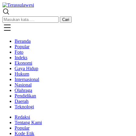
Terassulawesi
Kabar Menginspirasi
Cari
Beranda
Popular
Foto
Indeks
Ekonomi
Gaya Hidup
Hukum
Internasional
Nasional
Olahraga
Pendidikan
Daerah
Teknologi
Redaksi
Tentang Kami
Popular
Kode Etik