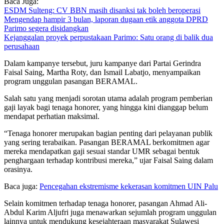
Baca Juga:
ESDM Sulteng: CV BBN masih disanksi tak boleh beroperasi
Mengendap hampir 3 bulan, laporan dugaan etik anggota DPRD
Parimo segera disidangkan
Kejanggalan proyek perpustakaan Parimo: Satu orang di balik dua
perusahaan
Dalam kampanye tersebut, juru kampanye dari Partai Gerindra
Faisal Saing, Martha Roty, dan Ismail Labatjo, menyampaikan
program unggulan pasangan BERAMAL.
Salah satu yang menjadi sorotan utama adalah program pemberian
gaji layak bagi tenaga honorer, yang hingga kini dianggap belum
mendapat perhatian maksimal.
“Tenaga honorer merupakan bagian penting dari pelayanan publik
yang sering terabaikan. Pasangan BERAMAL berkomitmen agar
mereka mendapatkan gaji sesuai standar UMR sebagai bentuk
penghargaan terhadap kontribusi mereka,” ujar Faisal Saing dalam
orasinya.
Baca juga:
Pencegahan ekstremisme kekerasan komitmen UIN Palu
Selain komitmen terhadap tenaga honorer, pasangan Ahmad Ali-
Abdul Karim Aljufri juga menawarkan sejumlah program unggulan
lainnya untuk mendukung kesejahteraan masyarakat Sulawesi