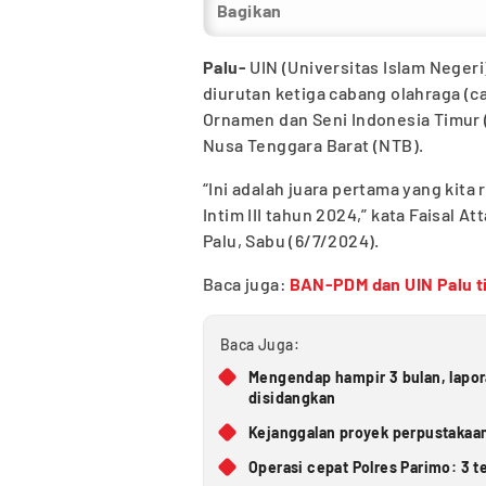
Bagikan
Palu-
UIN (Universitas Islam Neger
diurutan ketiga cabang olahraga (c
Ornamen dan Seni Indonesia Timur 
Nusa Tenggara Barat (NTB).
“Ini adalah juara pertama yang kita
Intim III tahun 2024,” kata Faisal A
Palu, Sabu (6/7/2024).
Baca juga:
BAN-PDM dan UIN Palu t
Baca Juga:
Mengendap hampir 3 bulan, lapo
disidangkan
Kejanggalan proyek perpustakaan
Operasi cepat Polres Parimo: 3 t