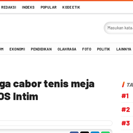
REDAKSI
INDEKS
POPULAR
KODE ETIK
UM
EKONOMI
PENDIDIKAN
OLAHRAGA
FOTO
POLITIK
LAINNYA
iga cabor tenis meja
TA
OS Intim
#1
#2
#3