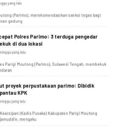
nggu yang lalu
outong (Parimo), merekomendasikan sanksi tegas bagi
unan gedung
cepat Polres Parimo: 3 terduga pengedar
ekuk di dua lokasi
minggu yang lalu
res Parigi Moutong (Parimo), Sulawesi Tengah, membekuk
redaran
t proyek perpustakaan parimo: Dibidik
ipantau KPK
minggu yang lalu
 Kearsipan (Kadis Pusaka) Kabupaten Parigi Moutong
djamuddin, mengaku