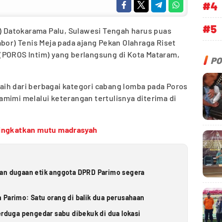
#4
#5
i) Datokarama Palu, Sulawesi Tengah harus puas
abor) Tenis Meja pada ajang Pekan Olahraga Riset
(POROS Intim) yang berlangsung di Kota Mataram,
PO
 raih dari berbagai kategori cabang lomba pada Poros
ttamimi melalui keterangan tertulisnya diterima di
ingkatkan mutu madrasyah
ran dugaan etik anggota DPRD Parimo segera
 Parimo: Satu orang di balik dua perusahaan
erduga pengedar sabu dibekuk di dua lokasi