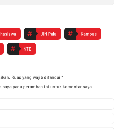
hasiswa
UIN Palu
Kampus
NTB
sikan.
Ruas yang wajib ditandai
*
b saya pada peramban ini untuk komentar saya