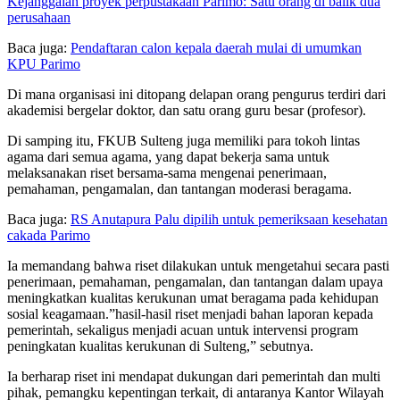
Kejanggalan proyek perpustakaan Parimo: Satu orang di balik dua
perusahaan
Baca juga:
Pendaftaran calon kepala daerah mulai di umumkan
KPU Parimo
Di mana organisasi ini ditopang delapan orang pengurus terdiri dari
akademisi bergelar doktor, dan satu orang guru besar (profesor).
Di samping itu, FKUB Sulteng juga memiliki para tokoh lintas
agama dari semua agama, yang dapat bekerja sama untuk
melaksanakan riset bersama-sama mengenai penerimaan,
pemahaman, pengamalan, dan tantangan moderasi beragama.
Baca juga:
RS Anutapura Palu dipilih untuk pemeriksaan kesehatan
cakada Parimo
Ia memandang bahwa riset dilakukan untuk mengetahui secara pasti
penerimaan, pemahaman, pengamalan, dan tantangan dalam upaya
meningkatkan kualitas kerukunan umat beragama pada kehidupan
sosial keagamaan.”hasil-hasil riset menjadi bahan laporan kepada
pemerintah, sekaligus menjadi acuan untuk intervensi program
peningkatan kualitas kerukunan di Sulteng,” sebutnya.
Ia berharap riset ini mendapat dukungan dari pemerintah dan multi
pihak, pemangku kepentingan terkait, di antaranya Kantor Wilayah