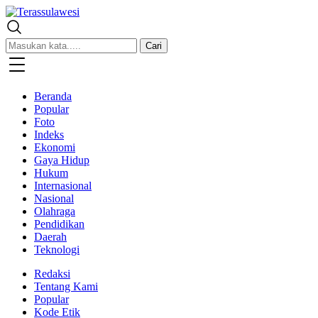
Terassulawesi
Kabar Menginspirasi
Cari
Beranda
Popular
Foto
Indeks
Ekonomi
Gaya Hidup
Hukum
Internasional
Nasional
Olahraga
Pendidikan
Daerah
Teknologi
Redaksi
Tentang Kami
Popular
Kode Etik