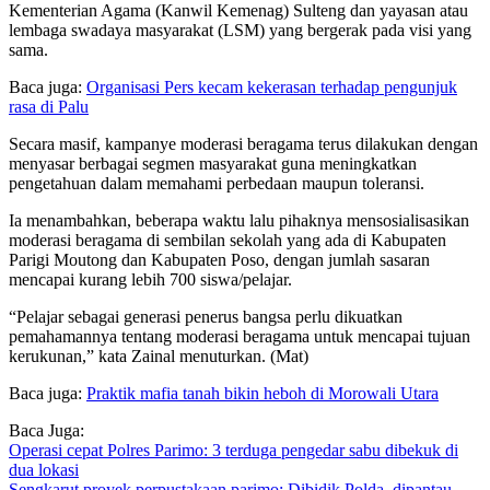
Kementerian Agama (Kanwil Kemenag) Sulteng dan yayasan atau
lembaga swadaya masyarakat (LSM) yang bergerak pada visi yang
sama.
Baca juga:
Organisasi Pers kecam kekerasan terhadap pengunjuk
rasa di Palu
Secara masif, kampanye moderasi beragama terus dilakukan dengan
menyasar berbagai segmen masyarakat guna meningkatkan
pengetahuan dalam memahami perbedaan maupun toleransi.
Ia menambahkan, beberapa waktu lalu pihaknya mensosialisasikan
moderasi beragama di sembilan sekolah yang ada di Kabupaten
Parigi Moutong dan Kabupaten Poso, dengan jumlah sasaran
mencapai kurang lebih 700 siswa/pelajar.
“Pelajar sebagai generasi penerus bangsa perlu dikuatkan
pemahamannya tentang moderasi beragama untuk mencapai tujuan
kerukunan,” kata Zainal menuturkan. (Mat)
Baca juga:
Praktik mafia tanah bikin heboh di Morowali Utara
Baca Juga:
Operasi cepat Polres Parimo: 3 terduga pengedar sabu dibekuk di
dua lokasi
Sengkarut proyek perpustakaan parimo: Dibidik Polda, dipantau