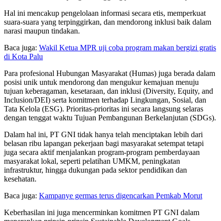
Hal ini mencakup pengelolaan informasi secara etis, memperkuat
suara-suara yang terpinggirkan, dan mendorong inklusi baik dalam
narasi maupun tindakan.
Baca juga:
Wakil Ketua MPR uji coba program makan bergizi gratis
di Kota Palu
Para profesional Hubungan Masyarakat (Humas) juga berada dalam
posisi unik untuk mendorong dan mengukur kemajuan menuju
tujuan keberagaman, kesetaraan, dan inklusi (Diversity, Equity, and
Inclusion/DEI) serta komitmen terhadap Lingkungan, Sosial, dan
Tata Kelola (ESG). Prioritas-prioritas ini secara langsung selaras
dengan tenggat waktu Tujuan Pembangunan Berkelanjutan (SDGs).
Dalam hal ini, PT GNI tidak hanya telah menciptakan lebih dari
belasan ribu lapangan pekerjaan bagi masyarakat setempat tetapi
juga secara aktif menjalankan program-program pemberdayaan
masyarakat lokal, seperti pelatihan UMKM, peningkatan
infrastruktur, hingga dukungan pada sektor pendidikan dan
kesehatan.
Baca juga:
Kampanye germas terus digencarkan Pemkab Morut
Keberhasilan ini juga mencerminkan komitmen PT GNI dalam