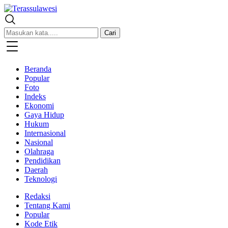
Terassulawesi
Kabar Menginspirasi
Cari
Beranda
Popular
Foto
Indeks
Ekonomi
Gaya Hidup
Hukum
Internasional
Nasional
Olahraga
Pendidikan
Daerah
Teknologi
Redaksi
Tentang Kami
Popular
Kode Etik