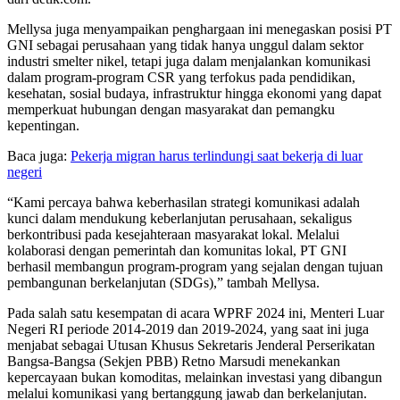
Mellysa juga menyampaikan penghargaan ini menegaskan posisi PT
GNI sebagai perusahaan yang tidak hanya unggul dalam sektor
industri smelter nikel, tetapi juga dalam menjalankan komunikasi
dalam program-program CSR yang terfokus pada pendidikan,
kesehatan, sosial budaya, infrastruktur hingga ekonomi yang dapat
memperkuat hubungan dengan masyarakat dan pemangku
kepentingan.
Baca juga:
Pekerja migran harus terlindungi saat bekerja di luar
negeri
“Kami percaya bahwa keberhasilan strategi komunikasi adalah
kunci dalam mendukung keberlanjutan perusahaan, sekaligus
berkontribusi pada kesejahteraan masyarakat lokal. Melalui
kolaborasi dengan pemerintah dan komunitas lokal, PT GNI
berhasil membangun program-program yang sejalan dengan tujuan
pembangunan berkelanjutan (SDGs),” tambah Mellysa.
Pada salah satu kesempatan di acara WPRF 2024 ini, Menteri Luar
Negeri RI periode 2014-2019 dan 2019-2024, yang saat ini juga
menjabat sebagai Utusan Khusus Sekretaris Jenderal Perserikatan
Bangsa-Bangsa (Sekjen PBB) Retno Marsudi menekankan
kepercayaan bukan komoditas, melainkan investasi yang dibangun
melalui komunikasi yang bertanggung jawab dan berkelanjutan.