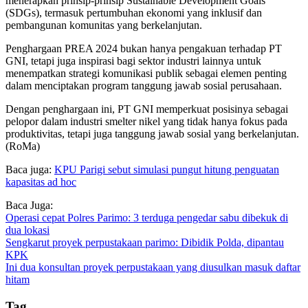
menerapkan prinsip-prinsip Sustainable Development Goals
(SDGs), termasuk pertumbuhan ekonomi yang inklusif dan
pembangunan komunitas yang berkelanjutan.
Penghargaan PREA 2024 bukan hanya pengakuan terhadap PT
GNI, tetapi juga inspirasi bagi sektor industri lainnya untuk
menempatkan strategi komunikasi publik sebagai elemen penting
dalam menciptakan program tanggung jawab sosial perusahaan.
Dengan penghargaan ini, PT GNI memperkuat posisinya sebagai
pelopor dalam industri smelter nikel yang tidak hanya fokus pada
produktivitas, tetapi juga tanggung jawab sosial yang berkelanjutan.
(RoMa)
Baca juga:
KPU Parigi sebut simulasi pungut hitung penguatan
kapasitas ad hoc
Baca Juga:
Operasi cepat Polres Parimo: 3 terduga pengedar sabu dibekuk di
dua lokasi
Sengkarut proyek perpustakaan parimo: Dibidik Polda, dipantau
KPK
Ini dua konsultan proyek perpustakaan yang diusulkan masuk daftar
hitam
Tag