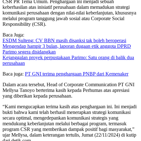
CSR PR Tema Umum. Penghargaan ini menjadi sebuah
keberhasilan atas inisiatif perusahaan dalam memadukan strategi
komunikasi perusahaan dengan nilai-nilai keberlanjutan, khususnya
melalui program tanggung jawab sosial atau Corporate Social
Responsibility (CSR).
Baca Juga:
ESDM Sulteng: CV BBN masih disanksi tak boleh beroperasi
Mengendap hampir 3 bulan, laporan dugaan etik anggota DPRD
Parimo segera disidangkan
Kejanggalan proyek perpustakaan Parimo: Satu orang di balik dua
perusahaan
Baca juga:
PT GNI terima penghargaan PNBP dari Kemenaker
Dalam acara tersebut, Head of Corporate Communication PT GNI
Mellysa Tanoyo berterima kasih kepada Perhumas atas apresiasi
yang diberikan kepada perusahaan.
“Kami mengucapkan terima kasih atas penghargaan ini. Ini menjadi
bukti bahwa kami telah berhasil menerapkan strategi komunikasi
secara optimal, mengedepankan komunikasi strategis yang
mendukung keberlanjutan melalui berbagai program, termasuk
program CSR yang memberikan dampak positif bagi masyarakat,”
ujar Mellysa, dalam keterangan tertulis, Jumat (22/11/2024) di kutip
dari detik.com.