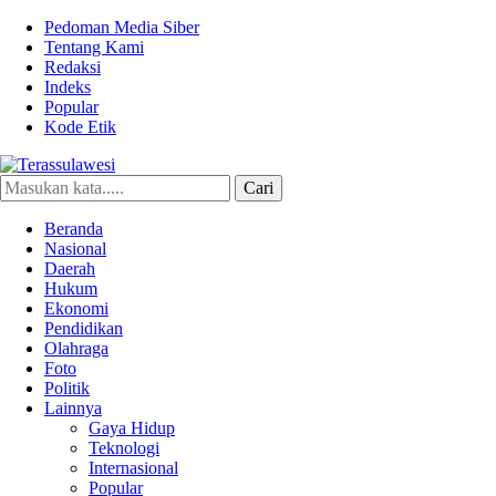
Pedoman Media Siber
Tentang Kami
Redaksi
Indeks
Popular
Kode Etik
Cari
Terassulawesi
Kabar Menginspirasi
Beranda
Nasional
Daerah
Hukum
Ekonomi
Pendidikan
Olahraga
Foto
Politik
Lainnya
Gaya Hidup
Teknologi
Internasional
Popular