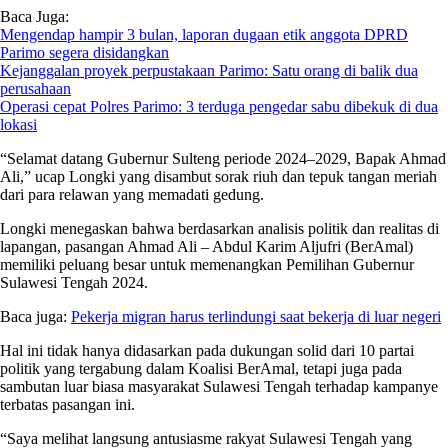
Baca Juga:
Mengendap hampir 3 bulan, laporan dugaan etik anggota DPRD
Parimo segera disidangkan
Kejanggalan proyek perpustakaan Parimo: Satu orang di balik dua
perusahaan
Operasi cepat Polres Parimo: 3 terduga pengedar sabu dibekuk di dua
lokasi
“Selamat datang Gubernur Sulteng periode 2024–2029, Bapak Ahmad
Ali,” ucap Longki yang disambut sorak riuh dan tepuk tangan meriah
dari para relawan yang memadati gedung.
Longki menegaskan bahwa berdasarkan analisis politik dan realitas di
lapangan, pasangan Ahmad Ali – Abdul Karim Aljufri (BerAmal)
memiliki peluang besar untuk memenangkan Pemilihan Gubernur
Sulawesi Tengah 2024.
Baca juga:
Pekerja migran harus terlindungi saat bekerja di luar negeri
Hal ini tidak hanya didasarkan pada dukungan solid dari 10 partai
politik yang tergabung dalam Koalisi BerAmal, tetapi juga pada
sambutan luar biasa masyarakat Sulawesi Tengah terhadap kampanye
terbatas pasangan ini.
“Saya melihat langsung antusiasme rakyat Sulawesi Tengah yang