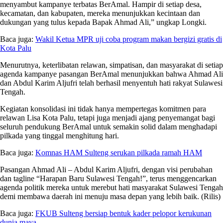
menyambut kampanye terbatas BerAmal. Hampir di setiap desa,
kecamatan, dan kabupaten, mereka menunjukkan kecintaan dan
dukungan yang tulus kepada Bapak Ahmad Ali,” ungkap Longki.
Baca juga:
Wakil Ketua MPR uji coba program makan bergizi gratis di
Kota Palu
Menurutnya, keterlibatan relawan, simpatisan, dan masyarakat di setiap
agenda kampanye pasangan BerAmal menunjukkan bahwa Ahmad Ali
dan Abdul Karim Aljufri telah berhasil menyentuh hati rakyat Sulawesi
Tengah.
Kegiatan konsolidasi ini tidak hanya mempertegas komitmen para
relawan Lisa Kota Palu, tetapi juga menjadi ajang penyemangat bagi
seluruh pendukung BerAmal untuk semakin solid dalam menghadapi
pilkada yang tinggal menghitung hari.
Baca juga:
Komnas HAM Sulteng serukan pilkada ramah HAM
Pasangan Ahmad Ali – Abdul Karim Aljufri, dengan visi perubahan
dan tagline “Harapan Baru Sulawesi Tengah!”, terus menggencarkan
agenda politik mereka untuk merebut hati masyarakat Sulawesi Tengah
demi membawa daerah ini menuju masa depan yang lebih baik. (Rilis)
Baca juga:
FKUB Sulteng bersiap bentuk kader pelopor kerukunan
dunia maya