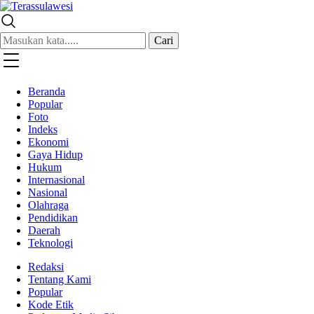
Terassulawesi
Kabar Menginspirasi
Cari
Beranda
Popular
Foto
Indeks
Ekonomi
Gaya Hidup
Hukum
Internasional
Nasional
Olahraga
Pendidikan
Daerah
Teknologi
Redaksi
Tentang Kami
Popular
Kode Etik