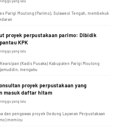
minggu yang lalu
res Parigi Moutong (Parimo), Sulawesi Tengah, membekuk
redaran
t proyek perpustakaan parimo: Dibidik
ipantau KPK
minggu yang lalu
 Kearsipan (Kadis Pusaka) Kabupaten Parigi Moutong
djamuddin, mengaku
konsultan proyek perpustakaan yang
n masuk daftar hitam
minggu yang lalu
ana dan pengawas proyek Gedung Layanan Perpustakaan
imo) memicu