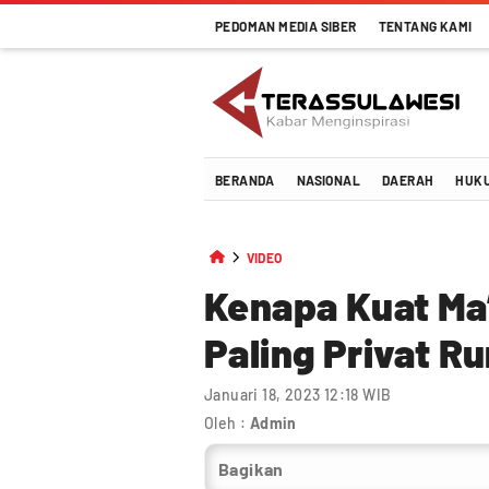
PEDOMAN MEDIA SIBER
TENTANG KAMI
Terassulawesi
Kabar Menginspirasi
BERANDA
NASIONAL
DAERAH
HUK
VIDEO
Kenapa Kuat Ma’
Paling Privat R
Januari 18, 2023 12:18 WIB
Oleh :
Admin
Bagikan