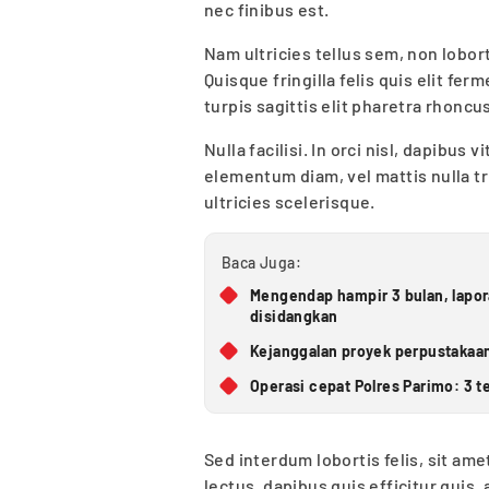
nec finibus est.
Nam ultricies tellus sem, non lobort
Quisque fringilla felis quis elit f
turpis sagittis elit pharetra rhoncu
Nulla facilisi. In orci nisl, dapibu
elementum diam, vel mattis nulla t
ultricies scelerisque.
Baca Juga:
Mengendap hampir 3 bulan, lapo
disidangkan
Kejanggalan proyek perpustakaan
Operasi cepat Polres Parimo: 3 t
Sed interdum lobortis felis, sit am
lectus, dapibus quis efficitur quis, 