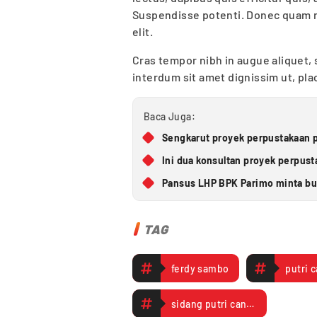
Suspendisse potenti. Donec quam 
elit.
Cras tempor nibh in augue aliquet,
interdum sit amet dignissim ut, pl
Baca Juga:
Sengkarut proyek perpustakaan p
Ini dua konsultan proyek perpus
Pansus LHP BPK Parimo minta bup
TAG
ferdy sambo
putri 
sidang putri candrawathi