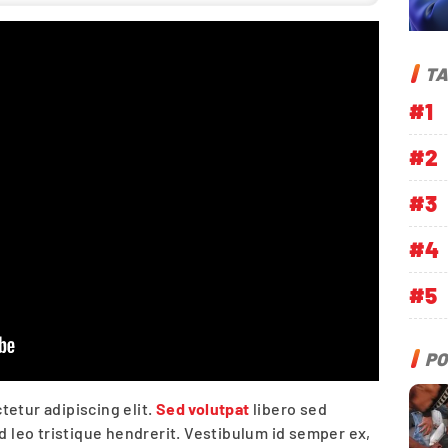
TA
#1
#2
#3
#4
#5
PO
etur adipiscing elit.
Sed volutpat
libero sed
ed leo tristique hendrerit. Vestibulum id semper ex,