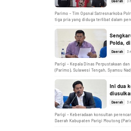
Daerah
3 
Parimo – Tim Opsnal Satresnarkoba Pol
tiga pria yang diduga terlibat dalam pe
Sengkaru
Polda, d
Daerah
3 
Parigi – Kepala Dinas Perpustakaan dan
(Parimo), Sulawesi Tengah, Syamsu Na
Ini dua 
diusulka
Daerah
3 
Parigi – Keberadaan konsultan perenc
Daerah Kabupaten Parigi Moutong (Par