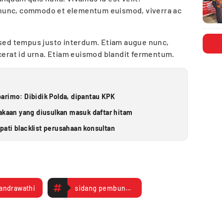
nunc, commodo et elementum euismod, viverra ac
 sed tempus justo interdum. Etiam augue nunc,
acerat id urna. Etiam euismod blandit fermentum.
arimo: Dibidik Polda, dipantau KPK
takaan yang diusulkan masuk daftar hitam
ati blacklist perusahaan konsultan
candrawathi
sidang pembunuhan yosua