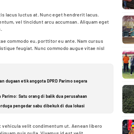
is lacus luctus at. Nunc eget hendrerit lacus.
ermentum, vel tincidunt arcu accumsan. Aliquam eget
s.
s vitae commodo eu, porttitor eu ante. Nam cursus
ristique feugiat. Nunc commodo augue vitae nisl
ran dugaan etik anggota DPRD Parimo segera
 Parimo: Satu orang di balik dua perusahaan
erduga pengedar sabu dibekuk di dua lokasi
et vehicula velit condimentum ut. Aenean libero
aliquam quis nulla. Vivamus id est velit.