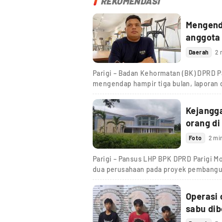
REKOMENDASI
Mengenda
anggota
Daerah
2 
Parigi – Badan Kehormatan (BK) DPRD Pa
mengendap hampir tiga bulan, laporan
Kejangg
orang di
Foto
2 mi
Parigi – Pansus LHP BPK DPRD Parigi M
dua perusahaan pada proyek pembang
Operasi 
sabu dib