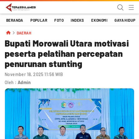
Terassulawesi
Kabar Menginspirasi
BERANDA
POPULAR
FOTO
INDEKS
EKONOMI
GAYA HIDUP
DAERAH
Bupati Morowali Utara motivasi
peserta pelatihan percepatan
penurunan stunting
November 18, 2025 11:56 WIB
Oleh :
Admin