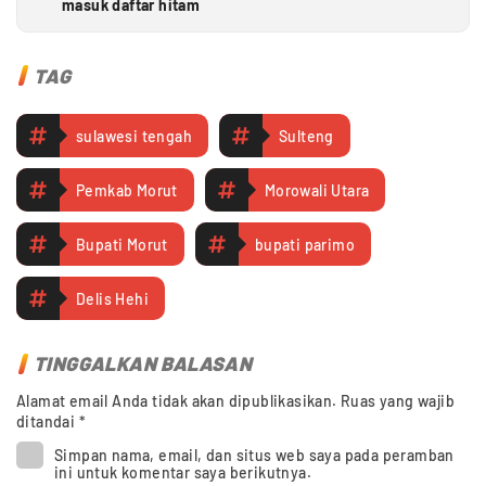
masuk daftar hitam
TAG
sulawesi tengah
Sulteng
Pemkab Morut
Morowali Utara
Bupati Morut
bupati parimo
Delis Hehi
TINGGALKAN BALASAN
Alamat email Anda tidak akan dipublikasikan.
Ruas yang wajib
ditandai
*
Simpan nama, email, dan situs web saya pada peramban
ini untuk komentar saya berikutnya.