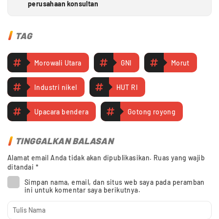
perusahaan konsultan
TAG
Morowali Utara
GNI
Morut
Industri nikel
HUT RI
Upacara bendera
Gotong royong
TINGGALKAN BALASAN
Alamat email Anda tidak akan dipublikasikan.
Ruas yang wajib
ditandai
*
Simpan nama, email, dan situs web saya pada peramban
ini untuk komentar saya berikutnya.