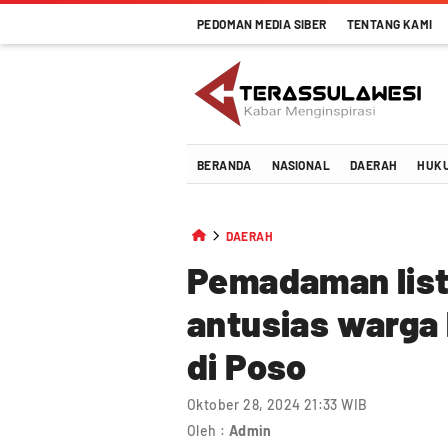
PEDOMAN MEDIA SIBER
TENTANG KAMI
Terassulawesi
Kabar Menginspirasi
BERANDA
NASIONAL
DAERAH
HUK
DAERAH
Pemadaman listr
antusias warga
di Poso
Oktober 28, 2024 21:33 WIB
Oleh :
Admin