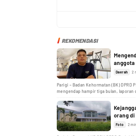
REKOMENDASI
Mengenda
anggota
Daerah
2 
Parigi – Badan Kehormatan (BK) DPRD Pa
mengendap hampir tiga bulan, laporan
Kejangg
orang di
Foto
2 mi