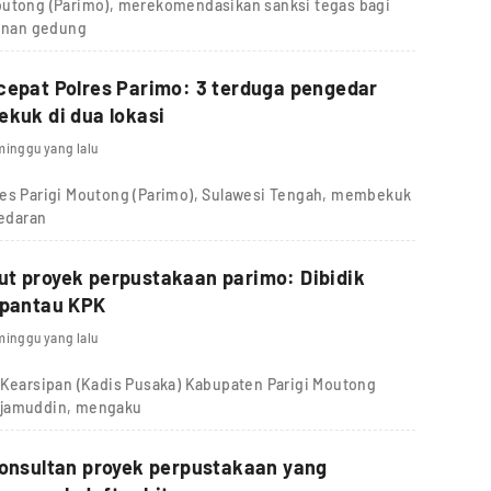
outong (Parimo), merekomendasikan sanksi tegas bagi
unan gedung
cepat Polres Parimo: 3 terduga pengedar
ekuk di dua lokasi
minggu yang lalu
res Parigi Moutong (Parimo), Sulawesi Tengah, membekuk
redaran
t proyek perpustakaan parimo: Dibidik
ipantau KPK
minggu yang lalu
 Kearsipan (Kadis Pusaka) Kabupaten Parigi Moutong
djamuddin, mengaku
konsultan proyek perpustakaan yang