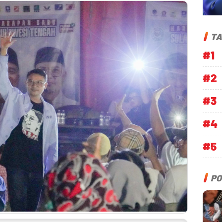
TA
#1
#2
#3
#4
#5
PO