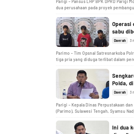
Parigi – Pansus LHP BPK DPRD Parigi M
dua perusahaan pada proyek pembang
Operasi 
sabu dib
Daerah
3 
Parimo – Tim Opsnal Satresnarkoba Pol
tiga pria yang diduga terlibat dalam pe
Sengkaru
Polda, d
Daerah
3 
Parigi – Kepala Dinas Perpustakaan dan
(Parimo), Sulawesi Tengah, Syamsu Na
Ini dua 