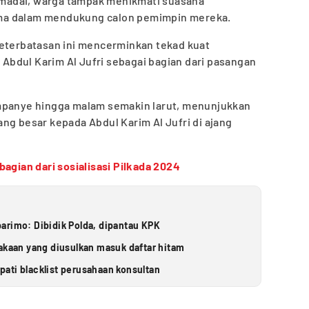
madai, warga tampak menikmati suasana
ma dalam mendukung calon pemimpin mereka.
keterbatasan ini mencerminkan tekad kuat
bdul Karim Al Jufri sebagai bagian dari pasangan
mpanye hingga malam semakin larut, menunjukkan
ng besar kepada Abdul Karim Al Jufri di ajang
agian dari sosialisasi Pilkada 2024
arimo: Dibidik Polda, dipantau KPK
takaan yang diusulkan masuk daftar hitam
ati blacklist perusahaan konsultan