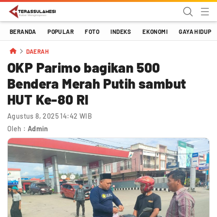
Terassulawesi
Kabar Menginspirasi
BERANDA
POPULAR
FOTO
INDEKS
EKONOMI
GAYA HIDUP
DAERAH
OKP Parimo bagikan 500
Bendera Merah Putih sambut
HUT Ke-80 RI
Agustus 8, 2025 14:42 WIB
Oleh :
Admin