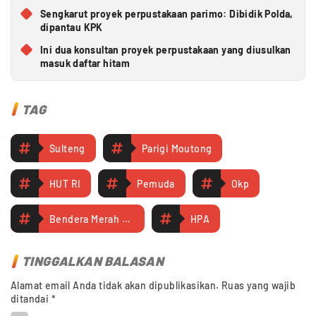
Sengkarut proyek perpustakaan parimo: Dibidik Polda,
dipantau KPK
Ini dua konsultan proyek perpustakaan yang diusulkan
masuk daftar hitam
TAG
Sulteng
Parigi Moutong
HUT RI
Pemuda
Okp
Bendera Merah putih
HPA
TINGGALKAN BALASAN
Alamat email Anda tidak akan dipublikasikan.
Ruas yang wajib
ditandai
*