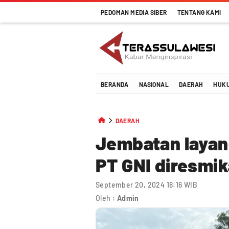
PEDOMAN MEDIA SIBER
TENTANG KAMI
Terassulawesi
Kabar Menginspirasi
BERANDA
NASIONAL
DAERAH
HUK
DAERAH
Jembatan layang
PT GNI diresmi
September 20, 2024 18:16 WIB
Oleh :
Admin