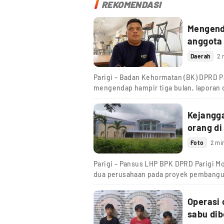
REKOMENDASI
Mengenda
anggota
Daerah
2 
Parigi – Badan Kehormatan (BK) DPRD Pa
mengendap hampir tiga bulan, laporan
Kejangg
orang di
Foto
2 mi
Parigi – Pansus LHP BPK DPRD Parigi M
dua perusahaan pada proyek pembang
Operasi 
sabu dib