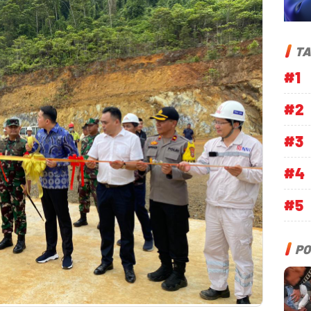
TA
#1
#2
#3
#4
#5
PO