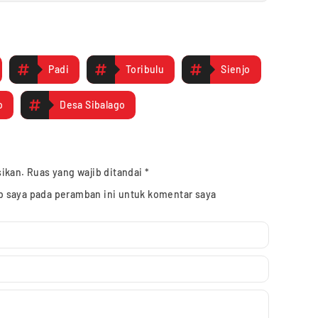
Padi
Toribulu
Sienjo
o
Desa Sibalago
sikan.
Ruas yang wajib ditandai
*
b saya pada peramban ini untuk komentar saya