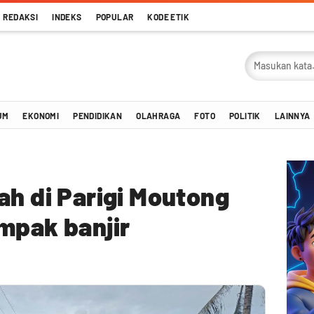
REDAKSI
INDEKS
POPULAR
KODE ETIK
UM
EKONOMI
PENDIDIKAN
OLAHRAGA
FOTO
POLITIK
LAINNYA
ah di Parigi Moutong
mpak banjir