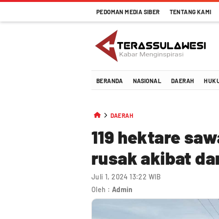
PEDOMAN MEDIA SIBER
TENTANG KAMI
Terassulawesi
Kabar Menginspirasi
BERANDA
NASIONAL
DAERAH
HUK
DAERAH
119 hektare saw
rusak akibat da
Juli 1, 2024 13:22 WIB
Oleh :
Admin