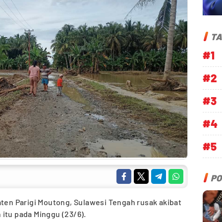
TA
#1
#2
#3
#4
#5
PO
ten Parigi Moutong, Sulawesi Tengah rusak akibat
itu pada Minggu (23/6).