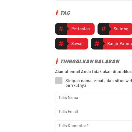
TAG
Pertanian
Sulteng
Sawah
Banjir Parim
TINGGALKAN BALASAN
Alamat email Anda tidak akan dipublika
Simpan nama, email, dan situs we
berikutnya.