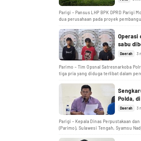
Parigi – Pansus LHP BPK DPRD Parigi M
dua perusahaan pada proyek pembang
Operasi 
sabu dib
Daerah
3 
Parimo – Tim Opsnal Satresnarkoba Pol
tiga pria yang diduga terlibat dalam pe
Sengkaru
Polda, d
Daerah
3 
Parigi – Kepala Dinas Perpustakaan dan
(Parimo), Sulawesi Tengah, Syamsu Na