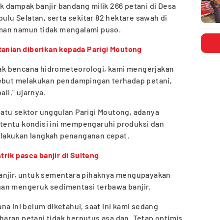
 dampak banjir bandang milik 266 petani di Desa
bulu Selatan, serta sekitar 82 hektare sawah di
man namun tidak mengalami puso.
tanian diberikan kepada Parigi Moutong
k bencana hidrometeorologi, kami mengerjakan
sebut melakukan pendampingan terhadap petani,
i,” ujarnya.
atu sektor unggulan Parigi Moutong, adanya
tentu kondisi ini mempengaruhi produksi dan
 dilakukan langkah penanganan cepat.
trik pasca banjir di Sulteng
anjir, untuk sementara pihaknya mengupayakan
an mengeruk sedimentasi terbawa banjir.
na ini belum diketahui, saat ini kami sedang
arap petani tidak berputus asa dan. Tetap optimis