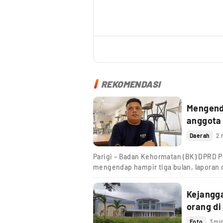
REKOMENDASI
Mengenda
anggota
Daerah
2 
Parigi – Badan Kehormatan (BK) DPRD Pa
mengendap hampir tiga bulan, laporan
Kejangg
orang di
Foto
3 mi