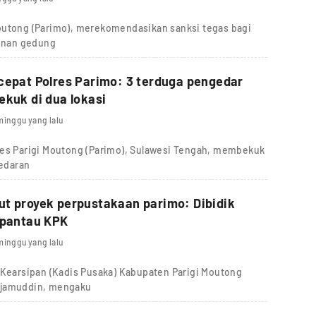
outong (Parimo), merekomendasikan sanksi tegas bagi
unan gedung
cepat Polres Parimo: 3 terduga pengedar
ekuk di dua lokasi
minggu yang lalu
res Parigi Moutong (Parimo), Sulawesi Tengah, membekuk
redaran
t proyek perpustakaan parimo: Dibidik
ipantau KPK
minggu yang lalu
 Kearsipan (Kadis Pusaka) Kabupaten Parigi Moutong
djamuddin, mengaku