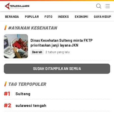
Terassulawesi
Kabar Menginspirasi
BERANDA
POPULAR
FOTO
INDEKS
EKONOMI
GAYA HIDUP
#AYANAN KESEHATAN
Dinas Kesehatan Sulteng minta FKTP
prioritaskan janji layana JKN
Daerah
2 tahun yang lalu
SUDAH DITAMPILKAN SEMUA
TAG TERPOPULER
#1
Sulteng
#2
sulawesi tengah