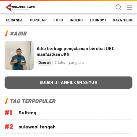
Terassulawesi
Kabar Menginspirasi
BERANDA
POPULAR
FOTO
INDEKS
EKONOMI
GAYA HIDUP
#ADIB
Adib berbagi pengalaman berobat DBD
manfaatkan JKN
Daerah
2 tahun yang lalu
SUDAH DITAMPILKAN SEMUA
TAG TERPOPULER
#1
Sulteng
#2
sulawesi tengah